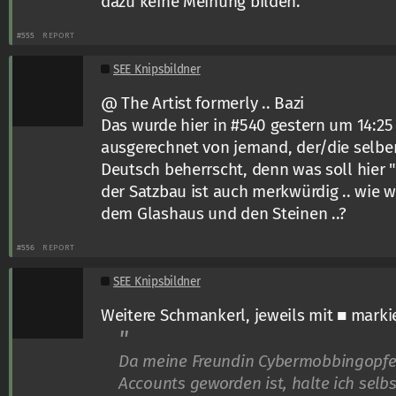
dazu keine Meinung bilden.
#555
REPORT
SEE Knipsbildner
@ The Artist formerly .. Bazi
Das wurde hier in #540 gestern um 14:25
ausgerechnet von jemand, der/die selber 
Deutsch beherrscht, denn was soll hier
der Satzbau ist auch merkwürdig .. wie w
dem Glashaus und den Steinen ..?
#556
REPORT
SEE Knipsbildner
Weitere Schmankerl, jeweils mit ■ markie
Da meine Freundin Cybermobbingopfer 
Accounts geworden ist, halte ich selb