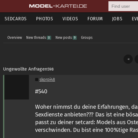
SEDCARDS
PHOTOS
VIDEOS
FORUM
JOBS
EV
Overview
New threads
New posts
Groups
0
9
◄
Ungewollte Anfragen
598
skorpi48
#540
Woher nimmst du deine Erfahrungen, da
Sexdienste anbieten??? Das ist eine bös
passt zu deiner setcard: Models aus Ost
verschwinden. Du bist eine 100%tige Rass