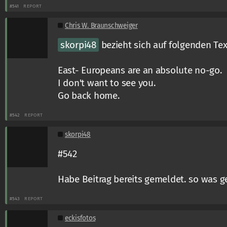
#541
REPORT
Chris W. Braunschweiger
skorpi48
bezieht sich auf folgenden Tex
East- Europeans are an absolute no-go.
I don't want to see you.
Go back home.
#542
REPORT
skorpi48
#542
Habe Beitrag bereits gemeldet. so was ge
#543
REPORT
eckisfotos