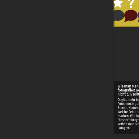
Wie man Men
fotografiert o
nicht tun soll
Es gibt mehr b
Fotoshooting als
Blende, Kamera
Welche Fehler 
machen, Wie k
"besser" fotogr
verhält man sic
Fotograf?