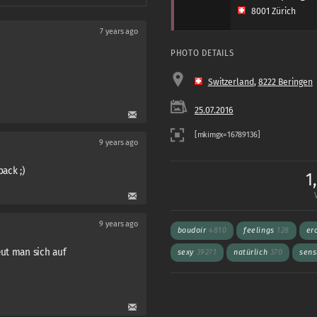
8001 Zürich
7 years ago
PHOTO DETAILS
Switzerland
,
8222 Beringen
25.07.2016
9 years ago
ack ;)
1
9 years ago
boudoir
4810
feelings
128
er
eut man sich auf
sexy
39271
natürlich
370
sen