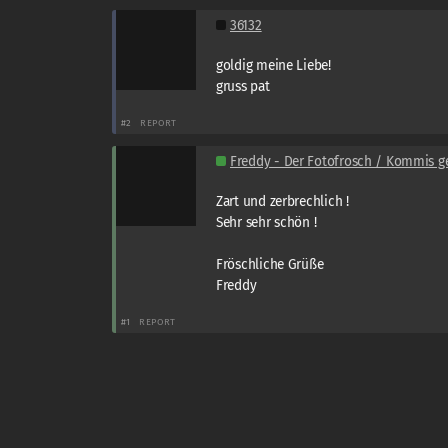
36132
goldig meine Liebe!
gruss pat
#2
REPORT
Freddy - Der Fotofrosch / Kommis geb
Zart und zerbrechlich !
Sehr sehr schön !
Fröschliche Grüße
Freddy
#1
REPORT