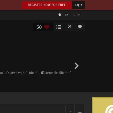
REGISTER NOW FOR FREE
Login
EN
HELP
50
o tut’s denn Weh?“ „Überall, flüsterte sie, überall“