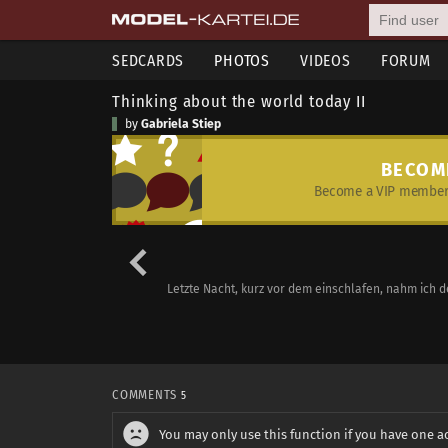
SEDCARDS
PHOTOS
VIDEOS
FORUM
Thinking about the world today II
by
Gabriela Stiep
BECOM
Become a VIP member 
Letzte Nacht, kurz vor dem einschlafen, nahm ich de
COMMENTS
5
You may only use this function if you have one a