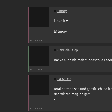
Emory
i love it ♥
lg Emory
#5
REPORT
Gabriela Stiep
Danke euch vielmals für das tolle Feedb
#4
REPORT
LaDy Dee
total harmonisch und gemütlich, da fr
den winter...mag ich gern
-)
#3
REPORT