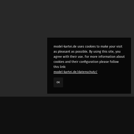
model-kartei.de uses cookies to make your visit
as pleasant as possible. By using this site, you
agree with their use. For more information about
cookies and their configuration please follow
this link:
model-kartei.de/datenschutz/
OK
LANGUAGE
e
deutsch