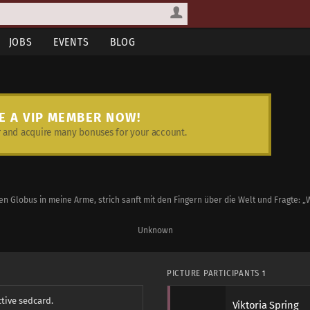
JOBS
EVENTS
BLOG
E A VIP MEMBER NOW!
and acquire many bonuses for your account.
n Globus in meine Arme, strich sanft mit den Fingern über die Welt und Fragte: „W
Unknown
PICTURE PARTICIPANTS
1
ctive sedcard.
Viktoria Spring