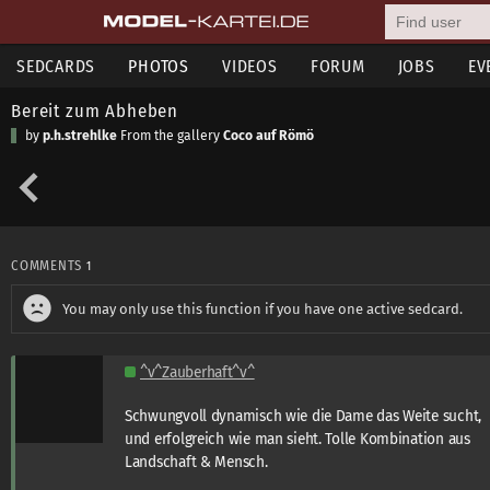
SEDCARDS
PHOTOS
VIDEOS
FORUM
JOBS
EV
Bereit zum Abheben
by
p.h.strehlke
From the gallery
Coco auf Römö
COMMENTS
1
You may only use this function if you have one active sedcard.
^v^Zauberhaft^v^
Schwungvoll dynamisch wie die Dame das Weite sucht,
und erfolgreich wie man sieht. Tolle Kombination aus
Landschaft & Mensch.