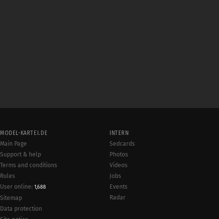
MODEL-KARTEI.DE
INTERN
Main Page
Sedcards
Support & help
Photos
Terms and conditions
Videos
Rules
Jobs
User online:
Events
1,688
Radar
Sitemap
Data protection