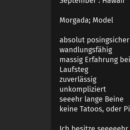
September : Hawaii
Morgada; Model
absolut posingsicher
wandlungsfähig
massig Erfahrung be
Laufsteg
zuverlässig
unkompliziert
seeehr lange Beine
keine Tatoos, oder P
Ich besitze seeeeehr