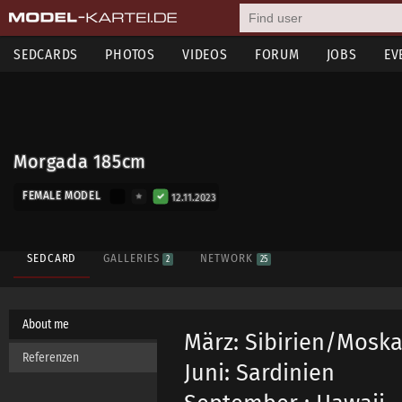
SEDCARDS
PHOTOS
VIDEOS
FORUM
JOBS
EV
Morgada 185cm
FEMALE MODEL
12.11.2023
SEDCARD
GALLERIES
NETWORK
2
25
About me
März: Sibirien/Mosk
Referenzen
Juni: Sardinien