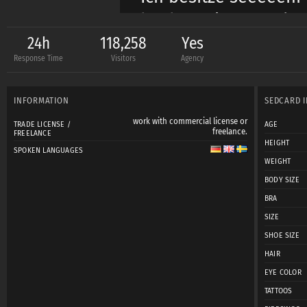
hochwertigen Marke
24h
118,258
Yes
Response Time
Visitors
Agency
tfp bei Bereicherung
INFORMATION
SEDCARD 
Achso liebe Fotograf
work with commercial license or
TRADE LICENSE /
AGE
Bitte schreibt mich 
freelance.
FREELANCE
HEIGHT
SPOKEN LANGUAGES
seid, mir die verein
WEIGHT
Zeitraum nach dem S
BODY SIZE
BRA
SIZE
mandy.benkel@aol.
SHOE SIZE
HAIR
Gewerbeschein vorh
EYE COLOR
TATTOOS