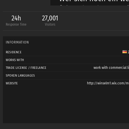
folgende Adressen e
http://www.myspace
24h
27,001
Response Time
Visitors
Ganz neu zu finden u
http://www.youtube
INFORMATION
http://www.dasauge
2
RESIDENCE
http://www.facebook
WORKS WITH
Neue Email-Adresse
work with commercial li
TRADE LICENSE / FREELANCE
Link: Zu einem klein
SPOKEN LANGUAGES
http://winselm1.wix.com/m
WEBSITE
Christin Stepke
Link:
http://youtu.be
Meine WEBSITE:
http