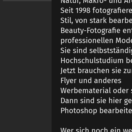
Natur, Makro- und Ar
Seit 1998 fotografier
Stil, von stark bear
Beauty-Fotografie ent
professionellen Mode
Sie sind selbstständ
Hochschulstudium b
Jetzt brauchen sie z
Flyer und anderes
Werbematerial oder s
Dann sind sie hier ge
Photoshop bearbeite
Wer sich noch ein we