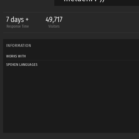
Ich fotografiere meis
7 days +
49,717
Response Time
Visitors
bekommt eure Bilder)
INFORMATION
Mindestvoraussetzung
WORKS WITH
SPOKEN LANGUAGES
Liebe Grüße
FotoGen