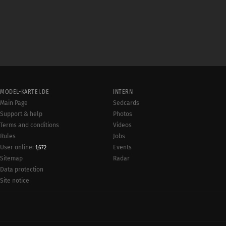
MODEL-KARTEI.DE
INTERN
Main Page
Sedcards
Support & help
Photos
Terms and conditions
Videos
Rules
Jobs
User online:
Events
1,672
Radar
Sitemap
Data protection
Site notice