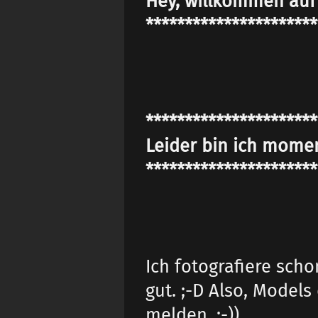
Hey, willkommen auf 
**********************
**********************
Leider bin ich momen
**********************
Ich fotografiere sch
gut. ;-D Also, Model
melden. :-))