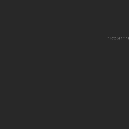
* FotoGen * ha