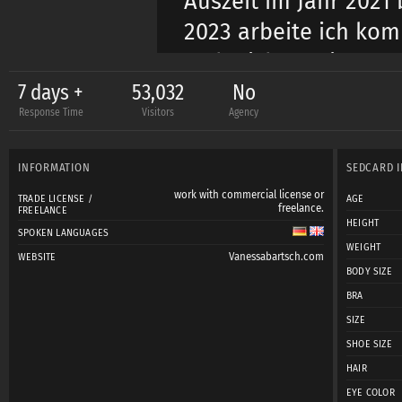
Auszeit im Jahr 2021 
2023 arbeite ich komp
stehe ich an einem P
genau diese innere B
7 days +
53,032
No
Response Time
Visitors
Agency
Echte Authentizität: 
INFORMATION
SEDCARD 
natürliche, freie Be
work with commercial license or
TRADE LICENSE /
AGE
erzählen.
freelance.
FREELANCE
HEIGHT
SPOKEN LANGUAGES
WEIGHT
Vanessabartsch.com
WEBSITE
Wandelbare Vielseiti
BODY SIZE
BRA
sensible Bereich von
SIZE
verschiedenen Welte
SHOE SIZE
HAIR
Kreative Professiona
EYE COLOR