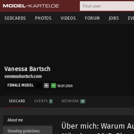
SEDCARDS
PHOTOS
VIDEOS
FORUM
JOBS
EV
Vanessa Bartsch
vanessabartsch.com
FEMALE MODEL
18.07.2026
SEDCARD
EVENTS
NETWORK
1
29
About me
Über mich: Warum Aut
Shooting guidelines