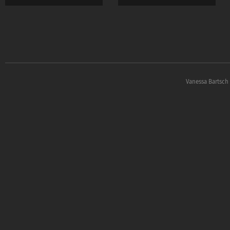
Model-Sharings & Ev
Ich freue mich darau
Lass uns quatschen –
Vanessa Bartsch 
Instagram :
https://
Website:
https://ww