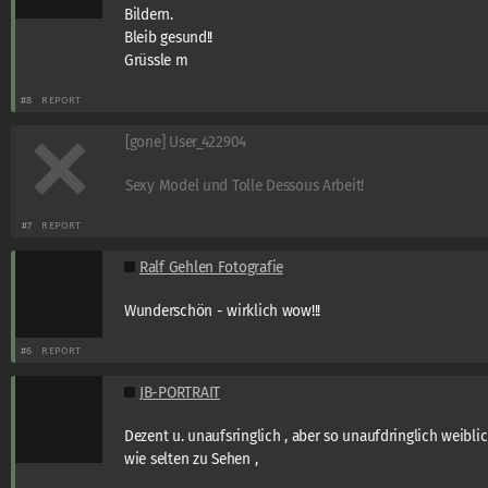
Bildern.
Bleib gesund!!
Grüssle m
#8
REPORT
[gone] User_422904
Sexy Model und Tolle Dessous Arbeit!
#7
REPORT
Ralf Gehlen Fotografie
Wunderschön - wirklich wow!!!
#6
REPORT
JB-PORTRAIT
Dezent u. unaufsringlich , aber so unaufdringlich weibli
wie selten zu Sehen ,