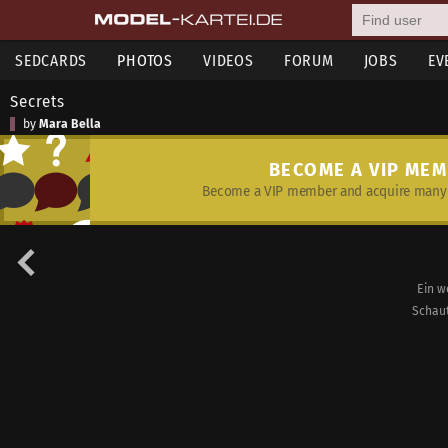
SEDCARDS
PHOTOS
VIDEOS
FORUM
JOBS
EV
Secrets
by
Mara Bella
BECOME A VIP ME
Become a VIP member and acquire many 
Ein w
Schaut