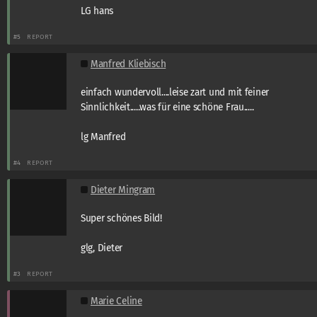
LG hans
#5
REPORT
Manfred Kliebisch
einfach wundervoll....leise zart und mit feiner
Sinnlichkeit.....was für eine schöne Frau.....
lg Manfred
#4
REPORT
Dieter Mingram
Super schönes Bild!
glg, Dieter
#3
REPORT
Marie Celine