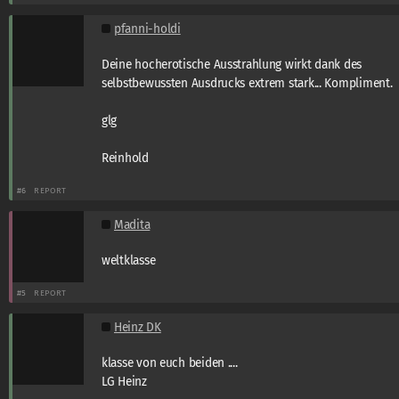
pfanni-holdi
Deine hocherotische Ausstrahlung wirkt dank des
selbstbewussten Ausdrucks extrem stark... Kompliment.
glg
Reinhold
#6
REPORT
Madita
weltklasse
#5
REPORT
Heinz DK
klasse von euch beiden ....
LG Heinz