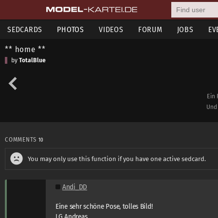
SEDCARDS
PHOTOS
VIDEOS
FORUM
JOBS
EV
** home **
by
TotalBlue
Ein
Und 
COMMENTS
10
You may only use this function if you have one active sedcard.
Andi_DD
Eine sehr schöne Pose, tolles Bild!
LG Andreas