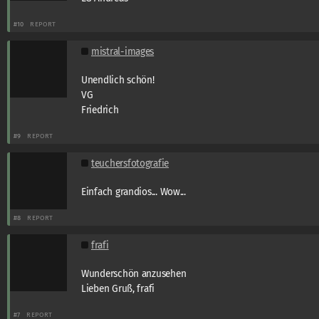
#10
REPORT
mistral-images
Unendlich schön!
VG
Friedrich
#9
REPORT
teuchersfotografie
Einfach grandios... Wow...
#8
REPORT
frafi
Wunderschön anzusehen
Lieben Gruß, frafi
#7
REPORT