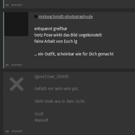
#4
REPORT
mirkoschmidt-photography.de
entspannt greifbar
trotz Pose wirkt das Bild ungekünstelt
feine Arbeit von Euch lg
... ein Outfit, scheinbar wie für Dich gemacht
#3
REPORT
[gone] User_336929
Gefällt mir sehr sehr gut.
Sieht stark aus in dem Licht.
Gruß
Meinolf
#2
REPORT