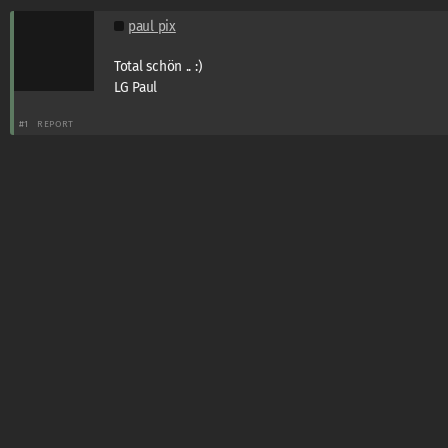
paul pix
Total schön .. :)
LG Paul
#1
REPORT