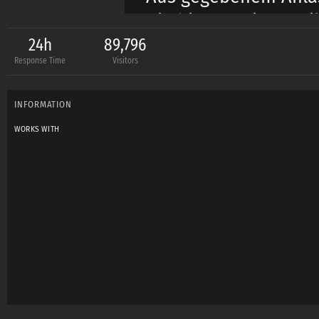
Die hier gezeigten B
Urheberrechtsbestim
24h
89,796
Response Time
Visitors
schriftliche Genehmi
sich nicht über die 
INFORMATION
WORKS WITH