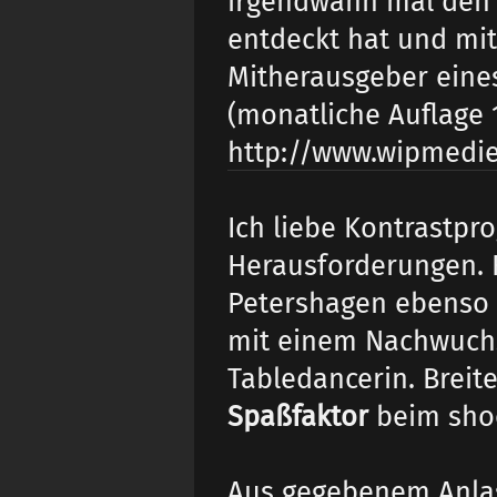
irgendwann mal den 
entdeckt hat und mi
Mitherausgeber eine
(monatliche Auflage
http://www.wipmedi
Ich liebe Kontrastp
Herausforderungen. 
Petershagen ebenso g
mit einem Nachwuchs
Tabledancerin. Breit
Spaßfaktor
beim sho
Aus gegebenem Anlas