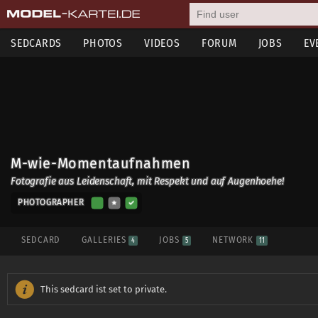
SEDCARDS
PHOTOS
VIDEOS
FORUM
JOBS
EV
M-wie-Momentaufnahmen
Fotografie aus Leidenschaft, mit Respekt und auf Augenhoehe!
PHOTOGRAPHER
SEDCARD
GALLERIES
JOBS
NETWORK
4
5
11
This sedcard ist set to private.