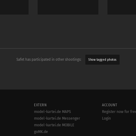
Safet has participated in other shootings:
Show tagged photos
EXTERN
ACCOUNT
model-kartei.de MAPS
Register now for fre
model-kartei.de Messenger
Login
model-kartei.de MOBILE
goMK.de