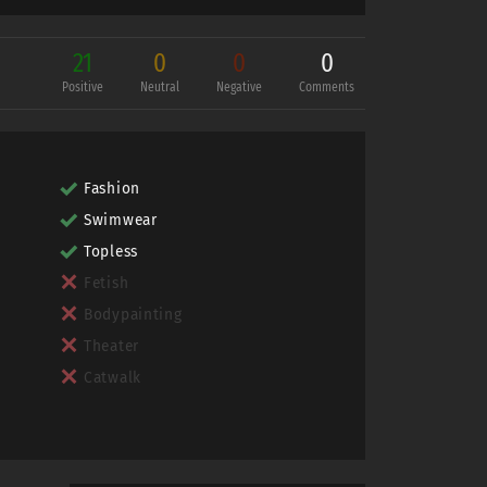
21
0
0
0
Positive
Neutral
Negative
Comments
c.
Fashion
Swimwear
Topless
Fetish
Bodypainting
Theater
Catwalk