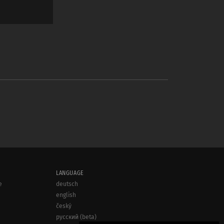
LANGUAGE
e
deutsch
english
český
русский (beta)