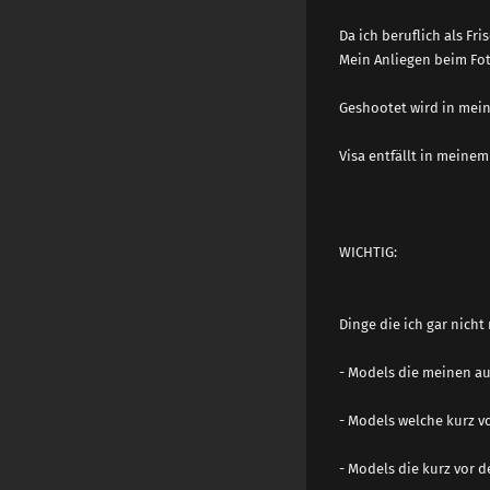
Da ich beruflich als Fr
Mein Anliegen beim Fot
Geshootet wird in mei
Visa entfällt in meinem
WICHTIG:
Dinge die ich gar nicht
- Models die meinen au
- Models welche kurz 
- Models die kurz vor 