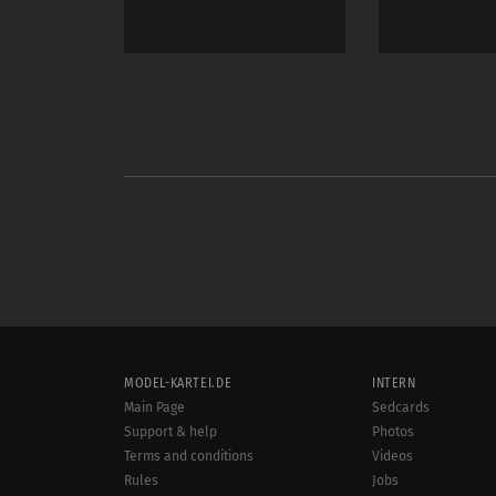
MODEL-KARTEI.DE
INTERN
Main Page
Sedcards
Support & help
Photos
Terms and conditions
Videos
Rules
Jobs