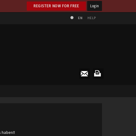
REGISTER NOW FOR FREE
Login
EN
HELP
s haben!!