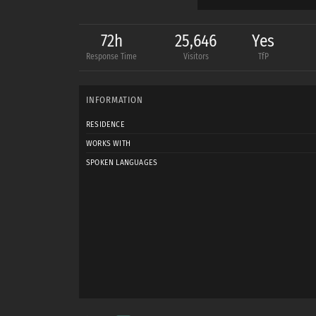
- Testshootings ob die
72h
25,646
Yes
- Begleitpersonen sind
Response Time
Visitors
TfP
- Ich zahle grundsätzli
INFORMATION
RESIDENCE
WORKS WITH
SPOKEN LANGUAGES