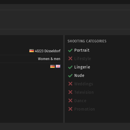
 Chemie stimmt mache ich grundsätzlich keine
 mittlerweile tabu aus unterschiedlichsten Gründen
ch nix dafür mache ich mir jegliche andere Arbeit wie Styling, Bearbeitung et
SHOOTING CATEGORIES
Portrait
40223 Düsseldorf
Lifestyle
Women & men
Lingerie
Nude
Weddings
Television
Dance
Promotion