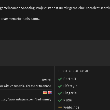
 gemeinsamen Shooting-Projekt, kannst Du mir gerne eine Nachricht schrei
 Zusammenarbeit. Bis dann…
SHOOTING CATEGORIES
Portrait
Women
Lifestyle
rk with commercial license or freelance.
Lingerie
https://www.instagram.com/berlinaerial/
Nude
Weddings