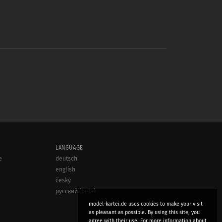
LANGUAGE
e
deutsch
english
český
русский (beta)
model-kartei.de uses cookies to make your visit
as pleasant as possible. By using this site, you
agree with their use. For more information about