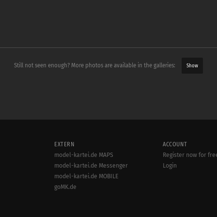
Still not seen enough? More photos are available in the galleries:
Show
EXTERN
ACCOUNT
model-kartei.de MAPS
Register now for fre
model-kartei.de Messenger
Login
model-kartei.de MOBILE
goMK.de