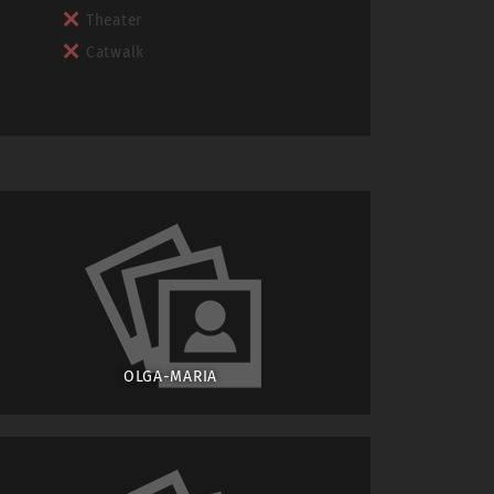
Theater
Catwalk
OLGA-MARIA