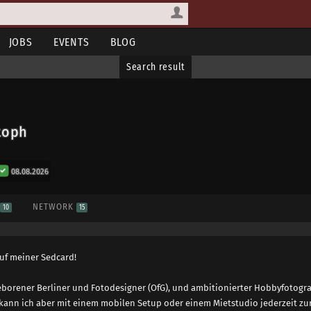
JOBS
EVENTS
BLOG
Search result
toph
08.08.2026
S
NETWORK
10
15
uf meiner Sedcard!
 geborener Berliner und Fotodesigner (OfG), und ambitionierter Hobbyfoto
d, kann ich aber mit einem mobilen Setup oder einem Mietstudio jederzeit zu