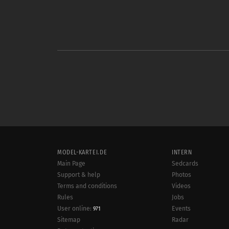
MODEL-KARTEI.DE
INTERN
Main Page
Sedcards
Support & help
Photos
Terms and conditions
Videos
Rules
Jobs
User online:
Events
971
Radar
Sitemap