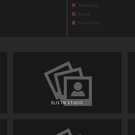
Television
Dance
Promotion
ELIS IM STUDIO