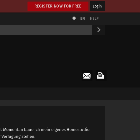
REGISTER NOW FOR FREE
Login
EN
HELP
graf. Momentan baue ich mein eigenes Homestudio
r Verfügung stehen.