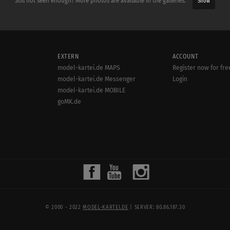
Still not seen enough? More photos are available in the galleries:
Show
EXTERN
ACCOUNT
model-kartei.de MAPS
Register now for fre
model-kartei.de Messenger
Login
model-kartei.de MOBILE
goMK.de
© 2000 - 2022
MODEL-KARTEI.DE
| SERVER: 80.86.187.30