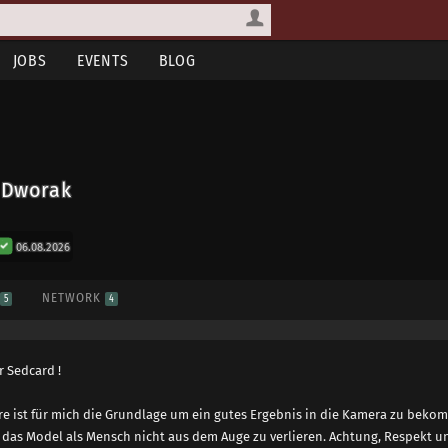
JOBS
EVENTS
BLOG
l Dworak
06.08.2026
S
NETWORK
5
4
 Sedcard !
e ist für mich die Grundlage um ein gutes Ergebnis in die Kamera zu beko
ig das Model als Mensch nicht aus dem Auge zu verlieren. Achtung, Respekt 