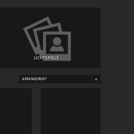
 way without my permission.
LICHTSPIELE
ARRANGEMENT