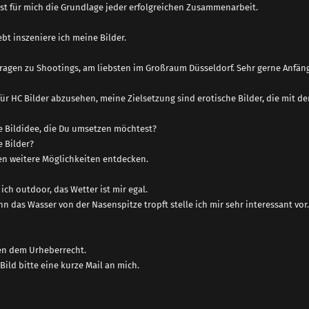
st für mich die Grundlage jeder erfolgreichen Zusammenarbeit.
ebt inszeniere ich meine Bilder.
fragen zu Shootings, am liebsten im Großraum Düsseldorf. Sehr gerne Anfänge
für HC Bilder abzusehen, meine Zielsetzung sind erotische Bilder, die mit de
e Bildidee, die Du umsetzen möchtest?
e Bilder?
n weitere Möglichkeiten entdecken.
 ich outdoor, das Wetter ist mir egal.
 das Wasser von der Nasenspitze tropft stelle ich mir sehr interessant vor.
en dem Urheberrecht.
Bild bitte eine kurze Mail an mich.