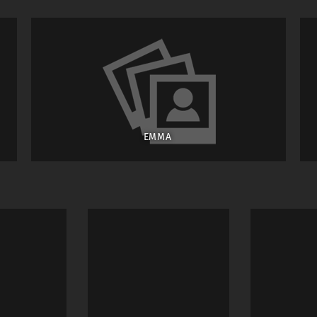
with water dripping from the tip of your nose would be very interesting.
rd are my property and may not be copied, reproduced or used in any other
please send me a short email.
EMMA