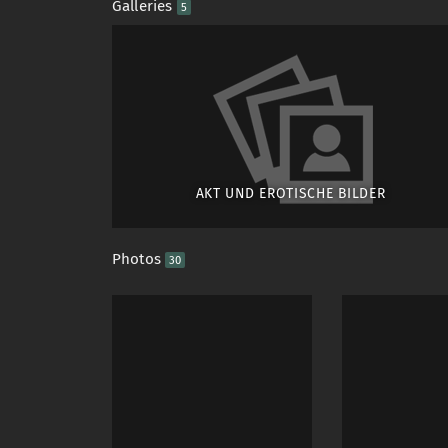
Galleries
5
I imagine a rain shoot 
Important:
All images on my sedca
If you are interested, 
AKT UND EROTISCHE BILDER
Photos
30