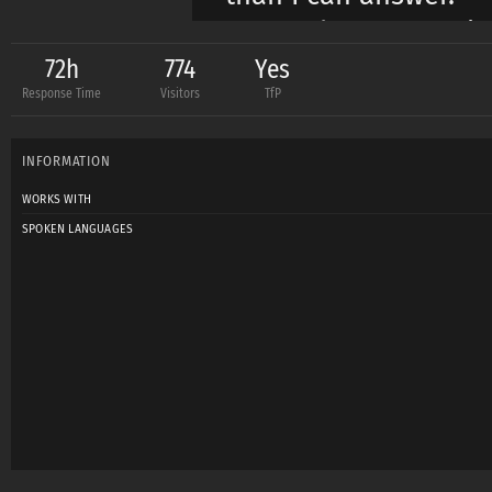
Currently I want to 
TFP basis only.
72h
774
Yes
Response Time
Visitors
TfP
INFORMATION
WORKS WITH
SPOKEN LANGUAGES