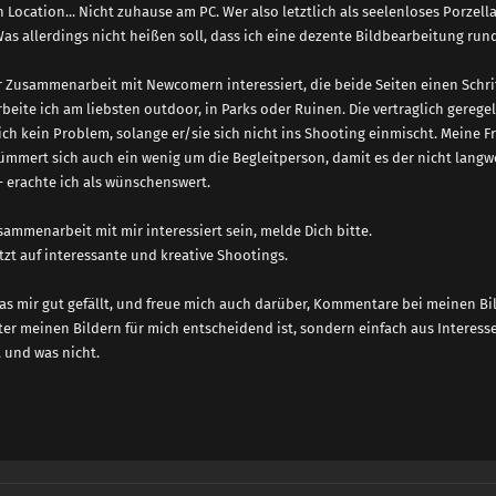
on Location... Nicht zuhause am PC. Wer also letztlich als seelenloses Porz
h. Was allerdings nicht heißen soll, dass ich eine dezente Bildbearbeitung run
r Zusammenarbeit mit Newcomern interessiert, die beide Seiten einen Schritt
beite ich am liebsten outdoor, in Parks oder Ruinen. Die vertraglich gerege
ich kein Problem, solange er/sie sich nicht ins Shooting einmischt. Meine Fr
 kümmert sich auch ein wenig um die Begleitperson, damit es der nicht lang
- erachte ich als wünschenswert.
sammenarbeit mit mir interessiert sein, melde Dich bitte.
tzt auf interessante und kreative Shootings.
s mir gut gefällt, und freue mich auch darüber, Kommentare bei meinen Bild
r meinen Bildern für mich entscheidend ist, sondern einfach aus Interes
 und was nicht.