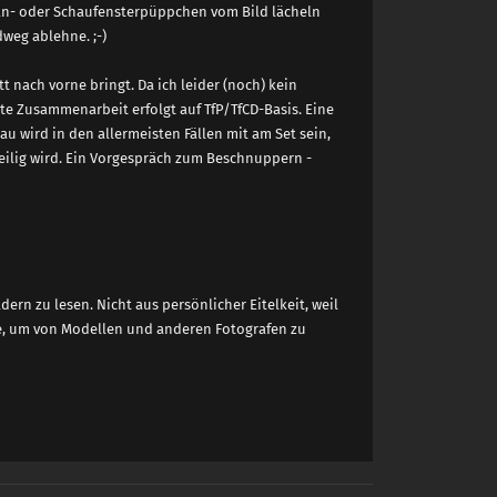
ellan- oder Schaufensterpüppchen vom Bild lächeln
dweg ablehne. ;-)
 nach vorne bringt. Da ich leider (noch) kein
lte Zusammenarbeit erfolgt auf TfP/TfCD-Basis. Eine
au wird in den allermeisten Fällen mit am Set sein,
weilig wird. Ein Vorgespräch zum Beschnuppern -
ern zu lesen. Nicht aus persönlicher Eitelkeit, weil
se, um von Modellen und anderen Fotografen zu