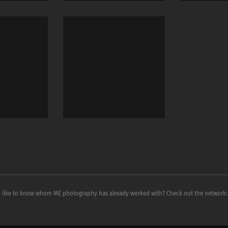
 like to know whom ME photography has already worked with? Check out the network