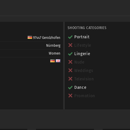
SHOOTING CATEGORIES
Portrait
97447 Gerolzhofen
Lifestyle
Nürnberg
Women
Lingerie
Nude
Weddings
Television
Dance
Promotion