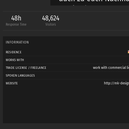
wenig Platz.
48h
48,624
Response Time
Visitors
Da es nur ein Hobby 
INFORMATION
arbeite ich fast nur 
RESIDENCE
Inzwischen habe ich
WORKS WITH
meinem Lichttechnike
work with commercial li
TRADE LICENSE / FREELANCE
Ich fotografiere auf
SPOKEN LANGUAGES
http://mk-desig
WEBSITE
Anlässen.
Preise auf Anfrage.
Im Umkreis von bis z
Shooting.