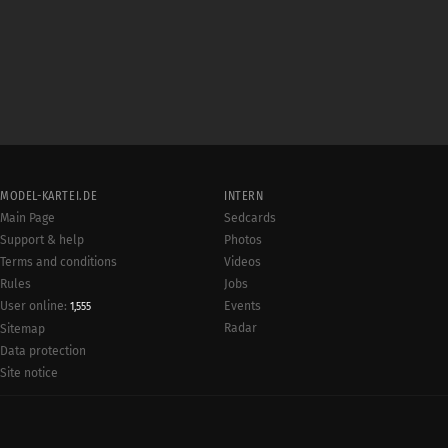
MODEL-KARTEI.DE
INTERN
Main Page
Sedcards
Support & help
Photos
Terms and conditions
Videos
Rules
Jobs
User online:
Events
1,555
Radar
Sitemap
Data protection
Site notice