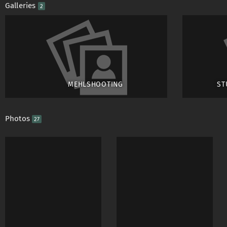
Galleries
2
Ich freue mich über j
Nur durch Kritik ode
ob man etwas richtig
MEHLSHOOTING
ST
Ps: Ich bin nur auf 
Ergebniss.
Photos
27
Und nicht nach einer 
Beziehung)
Die hier angezeigte
nicht kopiert oder
vervielfältigt werden.