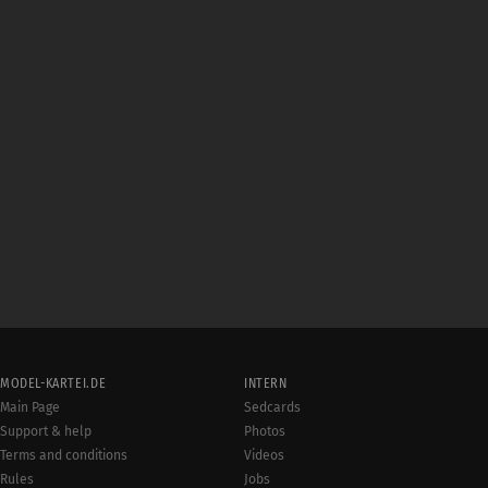
MODEL-KARTEI.DE
INTERN
Main Page
Sedcards
Support & help
Photos
Terms and conditions
Videos
Rules
Jobs