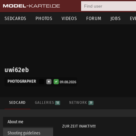
SEDCARDS
PHOTOS
VIDEOS
FORUM
JOBS
EV
uwi62eb
PHOTOGRAPHER
09.08.2026
SEDCARD
GALLERIES
NETWORK
18
39
About me
ZUR ZEIT INAKTIV!!!
Shooting guidelines