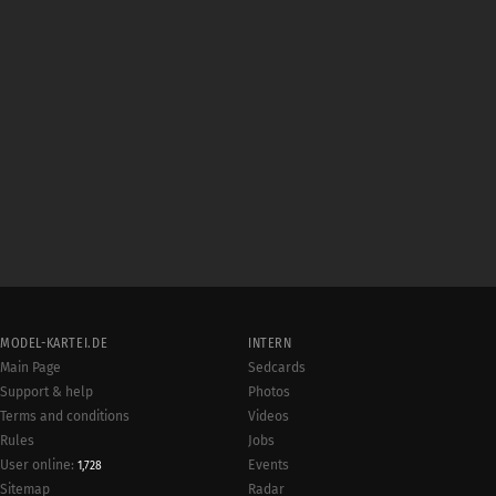
MODEL-KARTEI.DE
INTERN
Main Page
Sedcards
Support & help
Photos
Terms and conditions
Videos
Rules
Jobs
User online:
Events
1,728
Radar
Sitemap