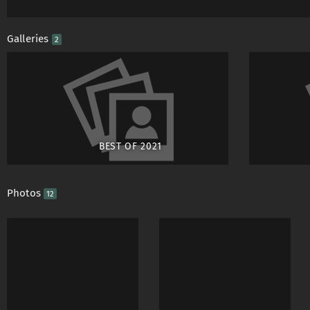
Galleries
2
Vor langem Blabla bi
dann unten weiterle
Bei Interesse Konta
freuen.
BEST OF 2021
Kurzfassung:
Photos
12
Kein Beauty-Fashion
RickBAlte Schule: Eh
als ein hübsches Ge
weiterem Kontakt A
statt Masse, daher