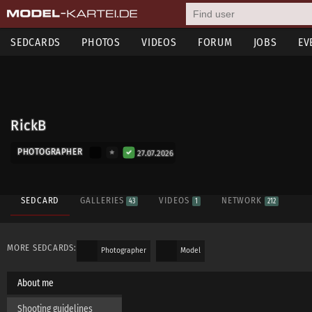
SEDCARDS
PHOTOS
VIDEOS
FORUM
JOBS
EV
RickB
PHOTOGRAPHER
27.07.2026
SEDCARD
GALLERIES
VIDEOS
NETWORK
43
1
212
MORE SEDCARDS:
Photographer
Model
About me
Verlaut
Shooting guidelines