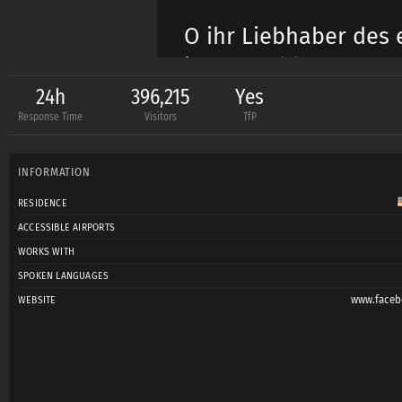
O ihr Liebhaber des 
in eure Obhut genom
mahlt zuerst. Und die
24h
396,215
Yes
Response Time
Visitors
TfP
Hunde beissen.
Ich danke euch von H
INFORMATION
mich auf meinem Weg
RESIDENCE
ACCESSIBLE AIRPORTS
Möge das Licht mit e
WORKS WITH
In nomine Luminae,
SPOKEN LANGUAGES
www.faceb
WEBSITE
RickB
-----