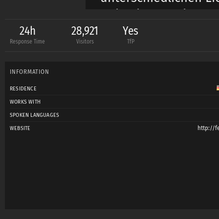
- Ein eigenes Zimme
- Respektvolles Verh
24h
28,921
Yes
Response Time
Visitors
TfP
Seriosität
- Butterbrot, Snack
INFORMATION
RESIDENCE
Danke an meine liebe
WORKS WITH
SPOKEN LANGUAGES
Viel Spaß beim Ansc
http://f
WEBSITE
Insta: @feine_fotoku