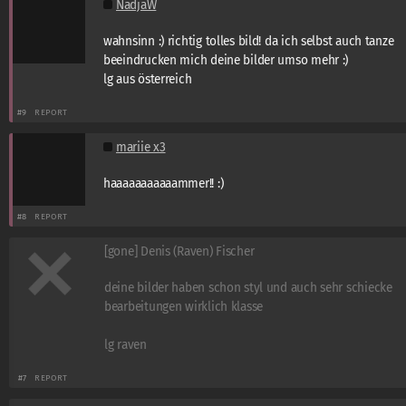
NadjaW
wahnsinn :) richtig tolles bild! da ich selbst auch tanze
beeindrucken mich deine bilder umso mehr :)
lg aus österreich
#9
REPORT
mariie x3
haaaaaaaaaaammer!! :)
#8
REPORT
[gone] Denis (Raven) Fischer
deine bilder haben schon styl und auch sehr schiecke
bearbeitungen wirklich klasse
lg raven
#7
REPORT