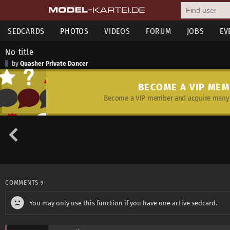
SEDCARDS
PHOTOS
VIDEOS
FORUM
JOBS
EV
No title
by
Quasher Private Dancer
BECOME A VIP ME
Become a VIP member and acquire many 
COMMENTS
9
You may only use this function if you have one active sedcard.