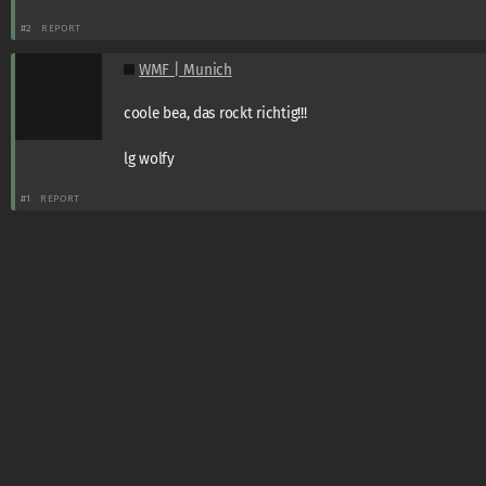
#2
REPORT
WMF | Munich
coole bea, das rockt richtig!!!
lg wolfy
#1
REPORT