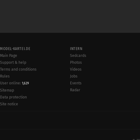
MODEL-KARTEI.DE
INTERN
Main Page
Sedcards
Support & help
Photos
Terms and conditions
Videos
Rules
Jobs
User online:
Events
1,629
Radar
Sitemap
Data protection
Site notice