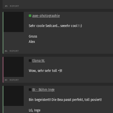
#5
REPORT
awe-photographie
Sehr coole Sedcard... seeehr cool ! :)
Gruss
Alex
#4
REPORT
Elona W.
Wow, sehr sehr toll =)!!
#3
REPORT
BI - Böhm Inge
Bin begeistert!! Die Bea passt perfekt, toll posiert!
LG, Inge