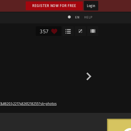
REGISTER NOW FOR FREE
Login
EN
HELP
357
&#8203;221748261218255?sk=photos