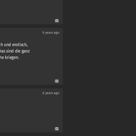
6 years ago
h und erotisch,
Das sind die ganz
he kriegen.
6 years ago