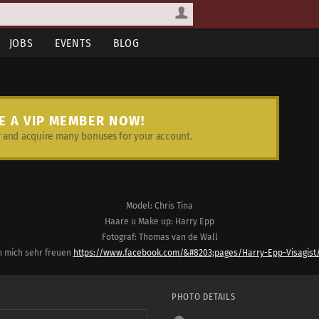
JOBS
EVENTS
BLOG
E A VIP MEMBER NOW!
and acquire many bonuses for your account.
Model: Chris Tina
Haare u Make up: Harry Epp
Fotograf: Thomas van de Wall
h mich sehr freuen
https://www.facebook.com/&#8203;pages/Harry-Epp-Visagist/
PHOTO DETAILS