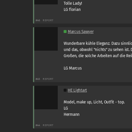
Tolle Lady!
LG florian
#46
REPORT
Marcus Sawyer
Wunderbare kühle Eleganz. Dazu sinnlic
und das, obwohl "nichts" zu sehen ist. 
Großen, die solche Arbeiten auf die Rei
LG Marcus
#45
REPORT
HE Lightart
Model, make up, Licht, Outfit - top.
LG
Hermann
#44
REPORT