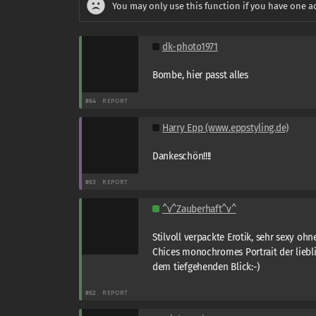
You may only use this function if you have one a
dk-photo1971
Bombe, hier passt alles
#64
REPORT
Harry Epp (www.eppstyling.de)
Dankeschön!!!!
#63
REPORT
^v^Zauberhaft^v^
Stilvoll verpackte Erotik, sehr sexy ohne
Chices monochromes Portrait der lieb
dem tiefgehenden Blick:-)
#62
REPORT