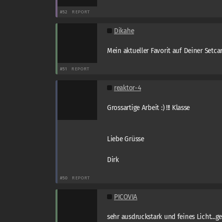
#52
REPORT
Dikahe
Mein aktueller Favorit auf Deiner Setca
#51
REPORT
reaktor-4
Grossartige Arbeit :) !!! Klasse
Liebe Grüsse
Dirk
#50
REPORT
PICOVIA
sehr ausdruckstark und feines Licht...gef