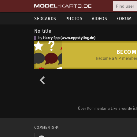
SEDCARDS
PHOTOS
VIDEOS
FORUM
No title
by
Harry Epp (www.eppstyling.de)
BECOM
Become a VIP member 
Über Kommentar u Like`s würde ic
COMMENTS
64