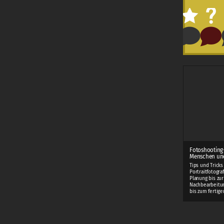
Fotoshooting
Menschen und
Tips und Tricks
Portraitfotogra
Planung bis zur
Nachbearbeitung
bis zum fertigen