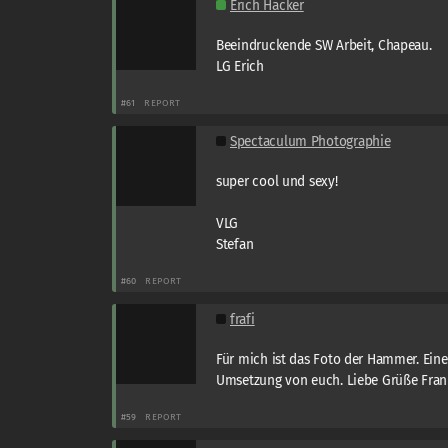
Erich Hacker
Beeindruckende SW Arbeit, Chapeau.
LG Erich
#61
REPORT
Spectaculum Photographie
super cool und sexy!
VLG
Stefan
#60
REPORT
frafi
Für mich ist das Foto der Hammer. Eine
Umsetzung von euch. Liebe Grüße Fran
#59
REPORT