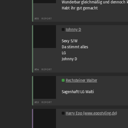
Wunderbar gleichmäßig und dennoch ko
Habt ihr gut gemacht
#55
REPORT
Johnny D
Sexy S/W
Da stimmt alles
LG
Johnny D
#54
REPORT
Rechsteiner Walter
Sagenhaft! LG Walti
#53
REPORT
Harry Epp (www.eppstyling.de)