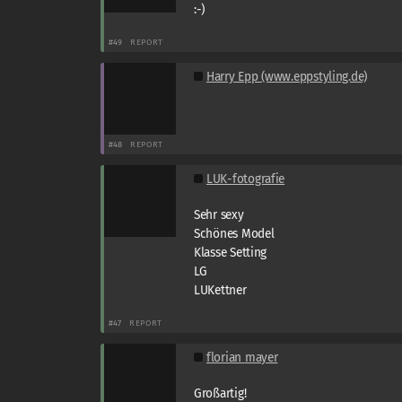
:-)
#49
REPORT
Harry Epp (www.eppstyling.de)
#48
REPORT
LUK-fotografie
Sehr sexy
Schönes Model
Klasse Setting
LG
LUKettner
#47
REPORT
florian mayer
Großartig!