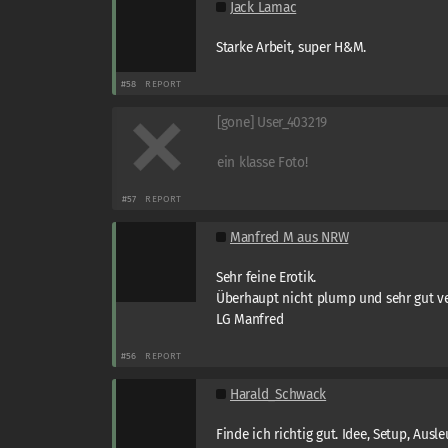
Jack Lamac
Starke Arbeit, super H&M.
#58
REPORT
[gone] User_403219
ein klasse Foto!
#57
REPORT
Manfred M aus NRW
Sehr feine Erotik.
Überhaupt nicht plump und sehr gut ve
LG Manfred
#56
REPORT
Harald_Schwack
Finde ich richtig gut. Idee, Setup, Ausl