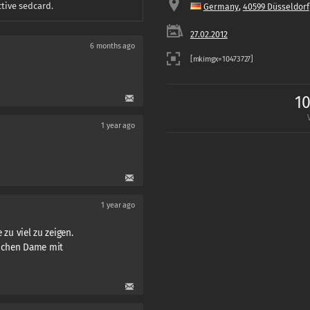
ctive sedcard.
Germany
,
40599 Düsseldorf
27.02.2012
6 months ago
10
1 year ago
1 year ago
 zu viel zu zeigen.
lichen Dame mit