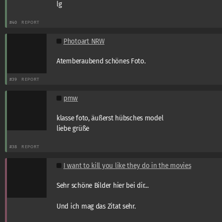
lg
#40
REPORT
Photoart NRW
Atemberaubend schönes Foto.
#39
REPORT
pmw
klasse foto, äußerst hübsches model
liebe grüße
#38
REPORT
I want to kill you like they do in the movies
Sehr schöne Bilder hier bei dir...
Und ich mag das Zitat sehr.