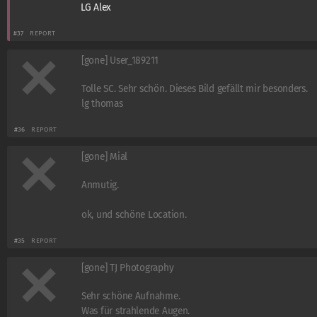
LG Alex
#37
REPORT
[gone] User_189211
Tolle SC. Sehr schön. Dieses Bild gefällt mir besonders.
lg thomas
#36
REPORT
[gone] Mial
Anmutig.
ok, und schöne Location.
#35
REPORT
[gone] TJ Photography
Sehr schöne Aufnahme.
Was für strahlende Augen.