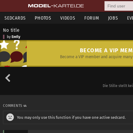
SEDCARDS
PHOTOS
VIDEOS
FORUM
JOBS
EV
No title
by
Em!ly
BECOME A VIP ME
Become a VIP member and acquire many 
Die Stille stellt k
COMMENTS
44
You may only use this function if you have one active sedcard.