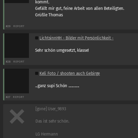
kommt.
Gefällt mir gut, feine Arbeit von allen Beteiligten.
Grüßle Thomas
#29
REPORT
LichtsinnHH - Bilder mit Persönlichkeit -
Sehr schön umgesetzt, klasse!
#28
REPORT
Keli Foto / shooten auch Gebirge
...ganz supi Schön .............
#27
REPORT
[gone] User_9893
Das ist sehr schön.
LG Hermann