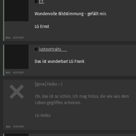
E.T.
Wundervolle Bildstimmung - gefällt mir.
LG Ernst
#44
REPORT
justportraits___
Das ist wunderbar! LG Frank
#43
REPORT
[gone] Heiko :-)
Oh, das ist so schön. Ich mag Fotos, die wie aus dem
Leben gegriffen scheinen.
LG Heiko
#42
REPORT