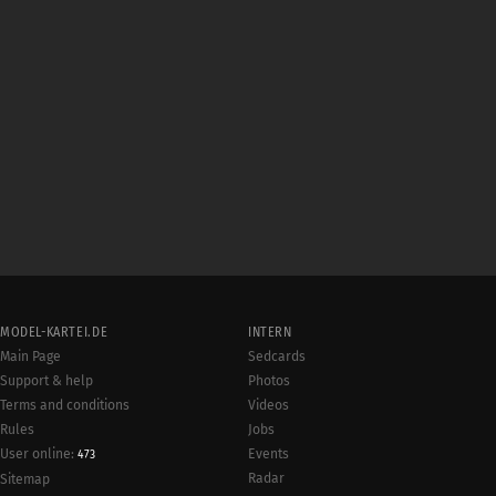
MODEL-KARTEI.DE
INTERN
Main Page
Sedcards
Support & help
Photos
Terms and conditions
Videos
Rules
Jobs
User online:
Events
473
Radar
Sitemap