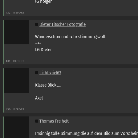
lG holger
#32
REPORT
Dieter Titscher Fotografie
Wunderschön und sehr stimmungsvoll.
+++
LG Dieter
#31
REPORT
Lichtspiel63
Klasse Blick.....
Axel
#30
REPORT
Thomas Freiheit
Irrsinnig tolle Stimmung die auf dem Bild zum Vorschei