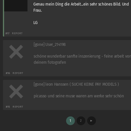
Genau mein Ding die Arbeit...ein sehr schönes Bild. Und
Frau.
LG
#17
REPORT
[gone] User_214198
schöne wunderbar sanfte inszenierung - feine arbeit vo
deinem fotografen
#16
REPORT
[gone] leon Hanssen ( SUCHE KEINE PAY MODELS )
picasso und seine muse waren am werke sehr schön
#15
REPORT
1
2
►