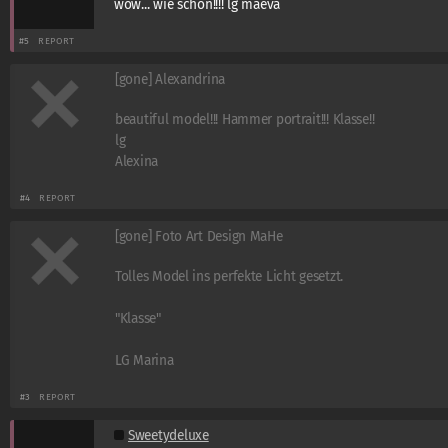
wow... wie schön!!!! lg maeva
#5
REPORT
[gone] Alexandrina
beautiful model!!! Hammer portrait!!! Klasse!!
lg
Alexina
#4
REPORT
[gone] Foto Art Design MaHe
Tolles Model ins perfekte Licht gesetzt.
"Klasse"
LG Marina
#3
REPORT
Sweetydeluxe