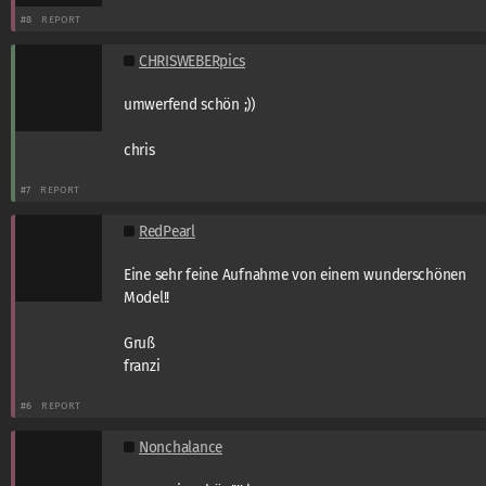
#8
REPORT
CHRISWEBERpics
umwerfend schön ;))
chris
#7
REPORT
RedPearl
Eine sehr feine Aufnahme von einem wunderschönen
Model!!
Gruß
franzi
#6
REPORT
Nonchalance