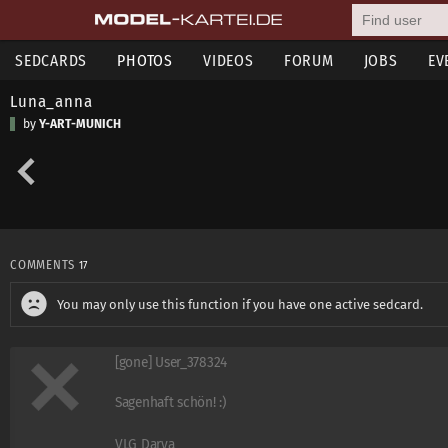
SEDCARDS
PHOTOS
VIDEOS
FORUM
JOBS
EV
Luna_anna
by
Y-ART-MUNICH
COMMENTS
17
You may only use this function if you have one active sedcard.
[gone] User_378324
Sagenhaft schön! :)
VLG Darya