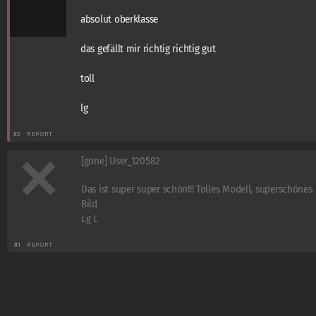
absolut oberklasse
das gefällt mir richtig richtig gut
toll
lg
#2
REPORT
[gone] User_120582
Das ist super super schön!!! Tolles Modell, superschönes
Bild
Lg L
#1
REPORT