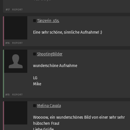
#17
REPORT
Tänzerin .sSs.
Eine sehr schöne, sinnliche Aufnahme! :)
#16
REPORT
ShootingBilder
wunderschöne Aufnahme
LG
Mike
#15
REPORT
Melina Cavala
Woooow, ein wunderschönes Bild von einer sehr sehr
hübschen Frau!
Liebe Grüße,