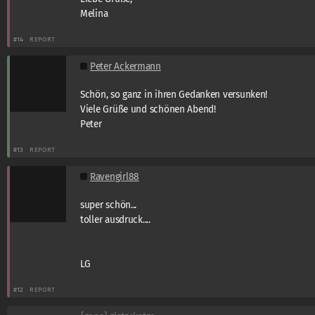
Melina
#14
REPORT
Peter Ackermann
Schön, so ganz in ihren Gedanken versunken!
Viele Grüße und schönen Abend!
Peter
#13
REPORT
Ravengirl88
super schön...
toller ausdruck....
LG
#12
REPORT