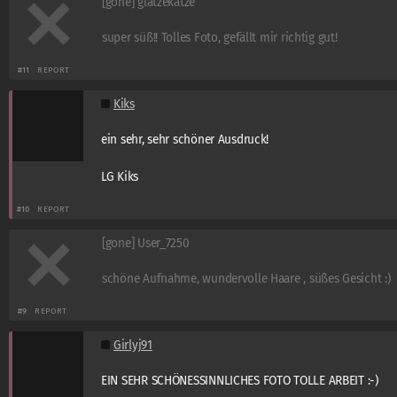
[gone] glatzekatze
super süß!! Tolles Foto, gefällt mir richtig gut!
#11
REPORT
Kiks
ein sehr, sehr schöner Ausdruck!
LG Kiks
#10
REPORT
[gone] User_7250
schöne Aufnahme, wundervolle Haare , süßes Gesicht :)
#9
REPORT
Girlyj91
EIN SEHR SCHÖNESSINNLICHES FOTO TOLLE ARBEIT :-)