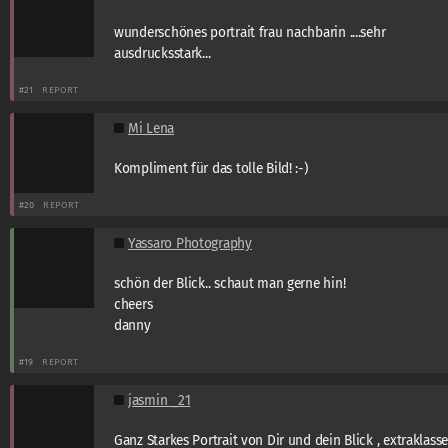
wunderschönes portrait frau nachbarin ....sehr
ausdrucksstark...
#21
REPORT
Mi Lena
Kompliment für das tolle Bild! :-)
#20
REPORT
Yassaro Photography
schön der Blick.. schaut man gerne hin!
cheers
danny
#19
REPORT
jasmin _21
Ganz Starkes Portrait von Dir und dein Blick , extraklasse!