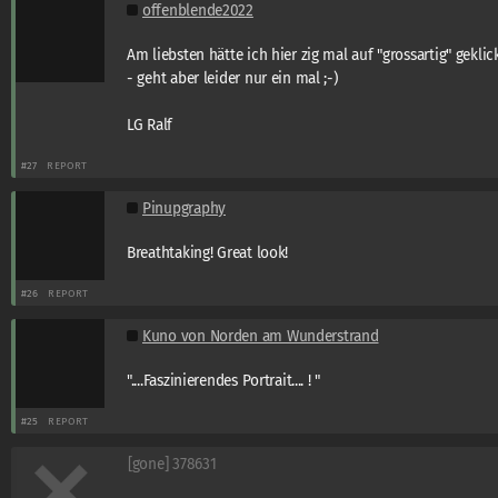
offenblende2022
Am liebsten hätte ich hier zig mal auf "grossartig" geklic
- geht aber leider nur ein mal ;-)
LG Ralf
#27
REPORT
Pinupgraphy
Breathtaking! Great look!
#26
REPORT
Kuno von Norden am Wunderstrand
"....Faszinierendes Portrait.... ! "
#25
REPORT
[gone] 378631