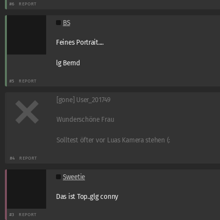
#6
REPORT
BS
Feines Portrait....
lg Bernd
#5
REPORT
[gone] User_201749
Wunderschöne Frau
Solltest öfter vor Luas Kamera stehen (:
#4
REPORT
Sweetie
Das ist Top..glg conny
#3
REPORT