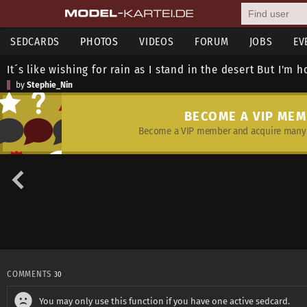
SEDCARDS
PHOTOS
VIDEOS
FORUM
JOBS
EV
It´s like wishing for rain as I stand in the desert But I'm h
by
Stephie_Nin
BECOME A VIP ME
Become a VIP member and acquire many 
COMMENTS
30
You may only use this function if you have one active sedcard.