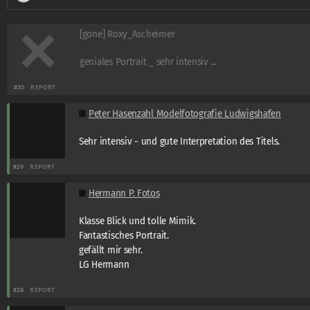
[gone] Roxy_Ascheimer
geniales Portrait _ sehr intensiv ...
#30
REPORT
Peter Hasenzahl Modelfotografie Ludwigshafen
Sehr intensiv - und gute Interpretation des Titels.
#29
REPORT
Hermann P. Fotos
Klasse Blick und tolle Mimik.
Fantastisches Portrait.
gefällt mir sehr.
LG Hermann
#28
REPORT