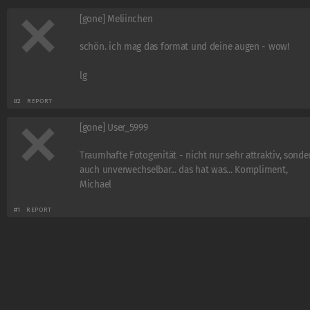
[gone] Meliinchen
schön. ich mag das format und deine augen - wow!
lg
#2
REPORT
[gone] User_5999
Traumhafte Fotogenität - nicht nur sehr attraktiv, sonde
auch unverwechselbar... das hat was... Kompliment,
Michael
#1
REPORT