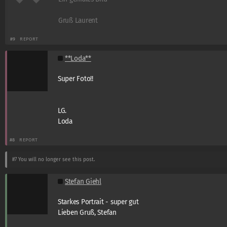
Gruß Laurent
#9
REPORT
**Loda**
Super Foto!!
LG.
Loda
#8
REPORT
#7
You will no longer see this post.
Stefan Giehl
Starkes Portrait - super gut
Lieben Gruß, Stefan