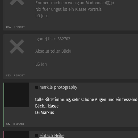
Erinnert mich ein wenig an Madonna :))))))))
Nix fuer ungut ist ein Klasse Portrait.
LG Jens
#24
REPORT
[gone] User_382702
Absolut toller Blick!
LG Jan
#23
REPORT
mark.le photography
tolle Bildstimmung, sehr schöne Augen und ein fesselnd
Blick... klasse
LG Markus
#22
REPORT
einfach Heike