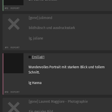
#12
REPORT
[gone] julimond
bildhübsch und ausdrucksstark
lg, juliane
#11
REPORT
Emilia81
Wundervolles Portrait mit starkem Blick und tollem
Schnitt.
lg Hanna
#10
REPORT
[gone] Laurent Maggiore - Photographie
Ein geniales Bild