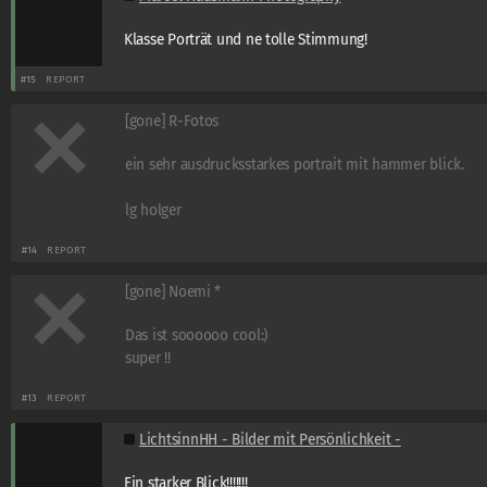
Klasse Porträt und ne tolle Stimmung!
#15
REPORT
[gone] R-Fotos
ein sehr ausdrucksstarkes portrait mit hammer blick.
lg holger
#14
REPORT
[gone] Noemi *
Das ist soooooo cool:)
super !!
#13
REPORT
LichtsinnHH - Bilder mit Persönlichkeit -
Ein starker Blick!!!!!!!