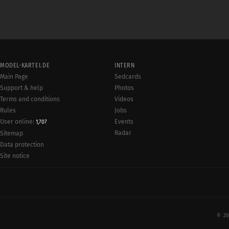
MODEL-KARTEI.DE
INTERN
Main Page
Sedcards
Support & help
Photos
Terms and conditions
Videos
Rules
Jobs
User online:
Events
1,707
Radar
Sitemap
Data protection
Site notice
© 20