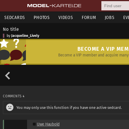
SEDCARDS
PHOTOS
VIDEOS
FORUM
JOBS
EV
No title
by
Jacqueline_Lively
BECOME A VIP ME
Become a VIP member and acquire many 
COMMENTS
4
You may only use this function if you have one active sedcard.
Uwe Haubold