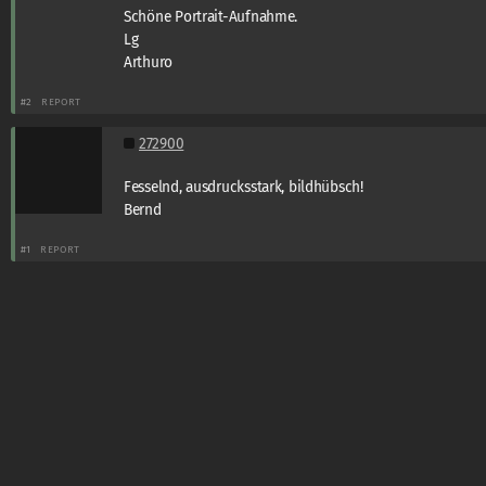
Schöne Portrait-Aufnahme.
Lg
Arthuro
#2
REPORT
272900
Fesselnd, ausdrucksstark, bildhübsch!
Bernd
#1
REPORT