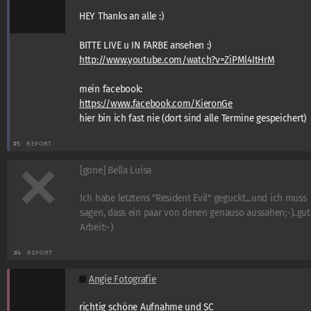
HEY Thanks an alle :)
BITTE LIVE u IN FARBE ansehen :)
http://www.youtube.com/watch?v=ZiPMl4ItHrM
mein facebook:
https://www.facebook.com/KieronGe
hier bin ich fast nie (dort sind alle Termine gespeichert)
#5
REPORT
[gone] Bella Luisa
Ich habe letztens "Resident Evil" geguckt...und ich muss
sagen, dass ein paar von denen genauso aussahen;-)..gut
Arbeit:-)
#4
REPORT
Angie Fotografie
richtig schöne Aufnahme und SC