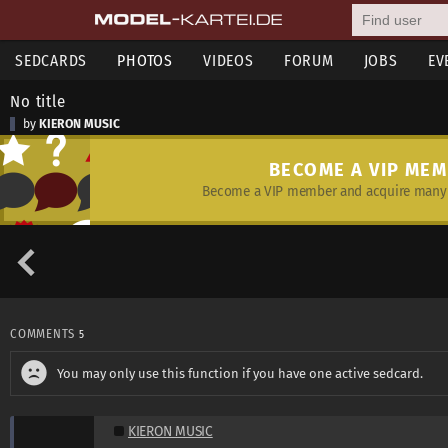
SEDCARDS
PHOTOS
VIDEOS
FORUM
JOBS
EV
No title
by
KIERON MUSIC
BECOME A VIP ME
Become a VIP member and acquire many 
COMMENTS
5
You may only use this function if you have one active sedcard.
KIERON MUSIC