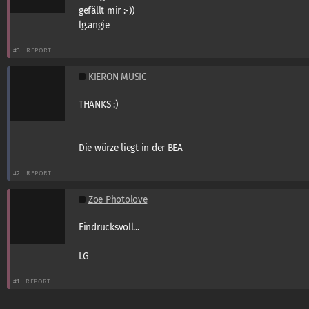
gefällt mir :-))
lg.angie
#3
REPORT
KIERON MUSIC
THANKS :)
Die würze liegt in der BEA
#2
REPORT
Zoe Photolove
Eindrucksvoll...
LG
#1
REPORT