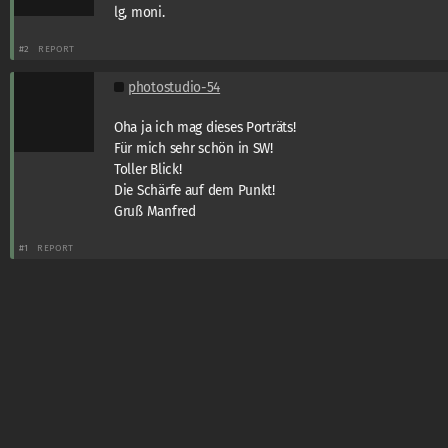
lg, moni.
#2
REPORT
photostudio-54
Oha ja ich mag dieses Porträts!
Für mich sehr schön in SW!
Toller Blick!
Die Schärfe auf dem Punkt!
Gruß Manfred
#1
REPORT