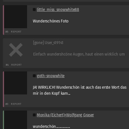
little_miss_snowwhite88
Wunderschönes Foto
#5
REPORT
[gone] User_419141
Einfach wundershcöne Augen, haut einen wirklich um
#4
REPORT
goth-snowwhite
JA! WIRKLICH! Wunderschön ist auch das erste Wort das
mir in den Kopf kam...
#3
REPORT
Monika (Eichert)+Wolfgang Graser
wunderschön..................