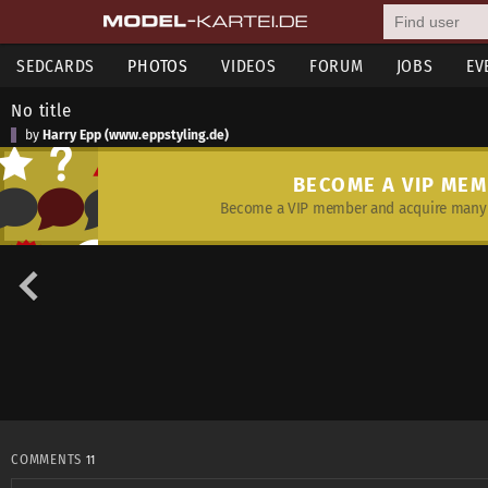
SEDCARDS
PHOTOS
VIDEOS
FORUM
JOBS
EV
No title
by
Harry Epp (www.eppstyling.de)
BECOME A VIP ME
Become a VIP member and acquire many 
COMMENTS
11