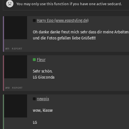
You may only use this function if you have one active sedcard.
Harry Epp (www.eppstyling.de)
Oh danke danke freut mich sehr dass dir meine Arbeiten
und die Fotos gefallen liebe Grüße!!!!!
#11
REPORT
Fleur
Sehr schön.
LG Gioconda
#10
REPORT
newpix
wow, klasse
LG