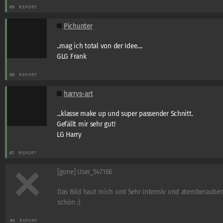
#9
REPORT
Pichunter
..mag ich total von der Idee....
GLG Frank
#8
REPORT
harrys-art
...klasse make up und super passender Schnitt.
Gefällt mir sehr gut!
LG Harry
#7
REPORT
[gone] User_547166
Das Bild haut mich um! Sehr intensiv und atemberaube
schön :)
#6
REPORT