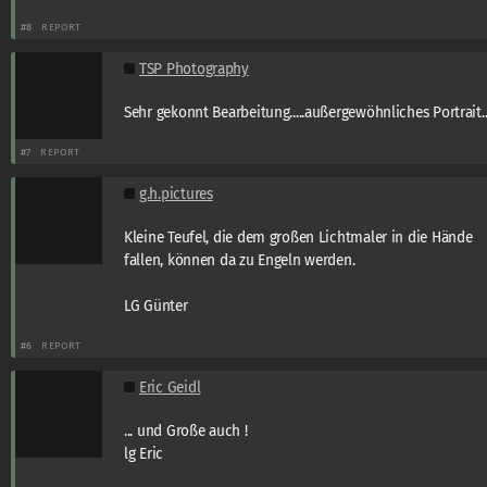
#8
REPORT
TSP Photography
Sehr gekonnt Bearbeitung.....außergewöhnliches Portrait...
#7
REPORT
g.h.pictures
Kleine Teufel, die dem großen Lichtmaler in die Hände
fallen, können da zu Engeln werden.
LG Günter
#6
REPORT
Eric Geidl
... und Große auch !
lg Eric