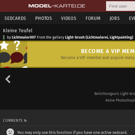
SEDCARDS
PHOTOS
VIDEOS
FORUM
JOBS
EV
Kleine Teufel
by
Lichtmaler007
From the gallery
Light-brush (Lichtmalerei, Lightpainting)
BECOME A VIP ME
Become a VIP member and acquire many 
Belichtungsart: Light-bru
Keine Photoshopin
COMMENTS
14
You may only use this function if you have one active sedcard.