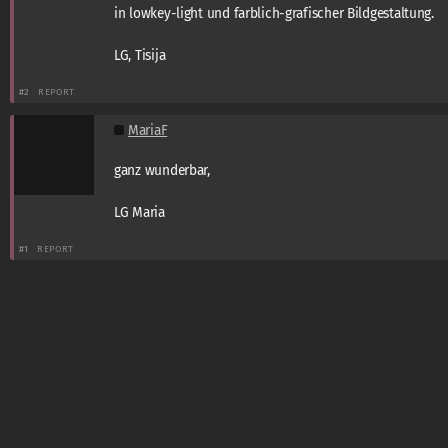
in lowkey-light und farblich-grafischer Bildgestaltung.
LG, Tisija
#2
REPORT
MariaF
ganz wunderbar,
LG Maria
#1
REPORT