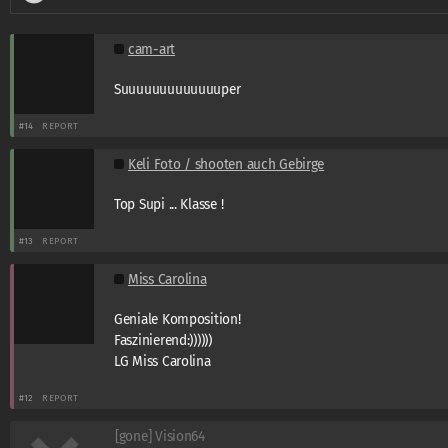
cam-art
Suuuuuuuuuuuuuper
#14
REPORT
Keli Foto / shooten auch Gebirge
Top Supi ... Klasse !
#13
REPORT
Miss Carolina
Geniale Komposition!
Faszinierend:))))))
LG Miss Carolina
#12
REPORT
[gone] Vision64