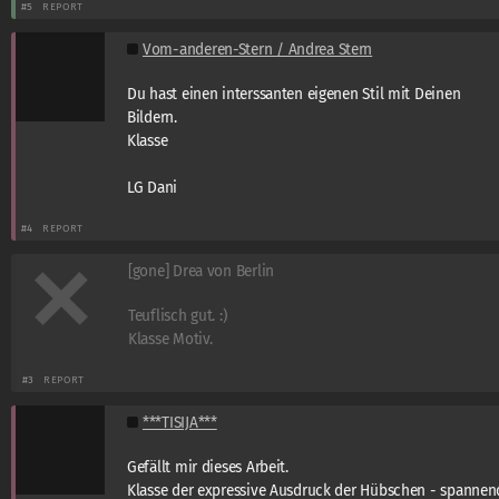
#5
REPORT
Vom-anderen-Stern / Andrea Stern
Du hast einen interssanten eigenen Stil mit Deinen
Bildern.
Klasse
LG Dani
#4
REPORT
[gone] Drea von Berlin
Teuflisch gut. :)
Klasse Motiv.
#3
REPORT
***TISIJA***
Gefällt mir dieses Arbeit.
Klasse der expressive Ausdruck der Hübschen - spannen