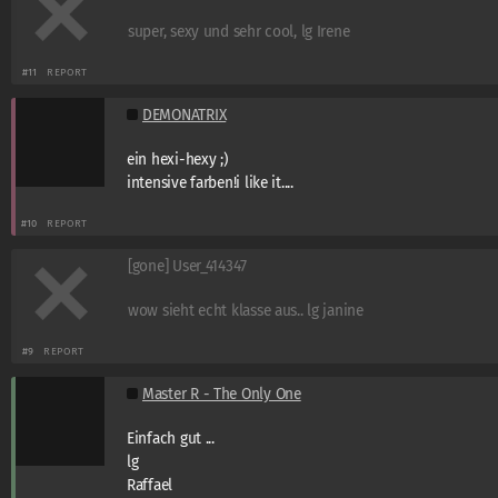
super, sexy und sehr cool, lg Irene
#11
REPORT
DEMONATRIX
ein hexi-hexy ;)
intensive farben!i like it....
#10
REPORT
[gone] User_414347
wow sieht echt klasse aus.. lg janine
#9
REPORT
Master R - The Only One
Einfach gut ...
lg
Raffael