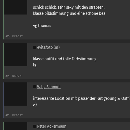
schick schick, sehr sexy mit den strapsen,
klasse bildstimmung und eine schöne bea
vg thomas
#15
REPORT
evitafoto (m)
klasse outfit und tolle Farbstimmung
lg
#14
REPORT
Willy Schmidt
interessante Location mit passender Farbgebung & Outfi
:-)
#13
REPORT
Peter Ackermann