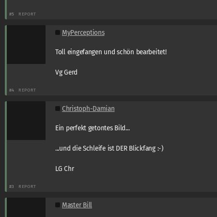
#5
REPORT
MyPerceptions
Toll eingefangen und schön bearbeitet!
Vg Gerd
#4
REPORT
Christoph-Damian
Ein perfekt getontes Bild...
...und die Schleife ist DER Blickfang :-)
LG Chr
#3
REPORT
Master Bill