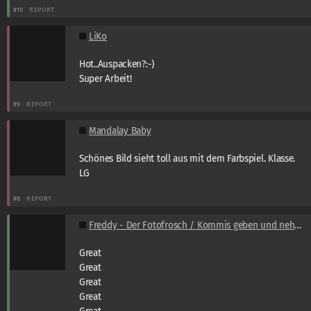
#10
REPORT
LiKo
Hot..Auspacken?:-)
Super Arbeit!
#9
REPORT
Mandalay Baby
Schönes Bild sieht toll aus mit dem Farbspiel. Klasse.
LG
#8
REPORT
Freddy - Der Fotofrosch / Kommis geben und nehmen
Great
Great
Great
Great