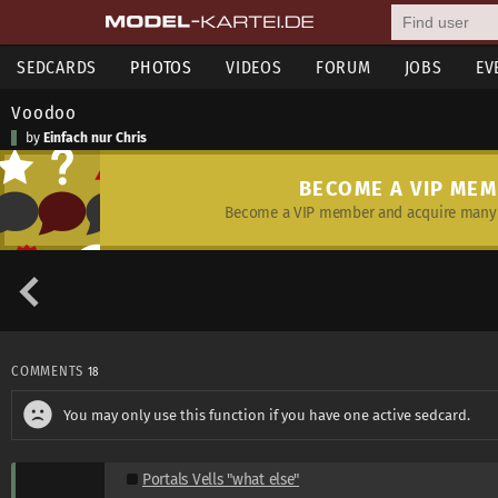
SEDCARDS
PHOTOS
VIDEOS
FORUM
JOBS
EV
Voodoo
by
Einfach nur Chris
BECOME A VIP ME
Become a VIP member and acquire many 
COMMENTS
18
You may only use this function if you have one active sedcard.
Portals Vells "what else"