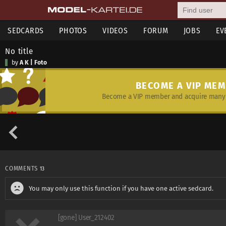
SEDCARDS
PHOTOS
VIDEOS
FORUM
JOBS
EV
No title
by
A K | Foto
BECOME A VIP ME
Become a VIP member and acquire many 
COMMENTS
13
You may only use this function if you have one active sedcard.
[gone] User_212402