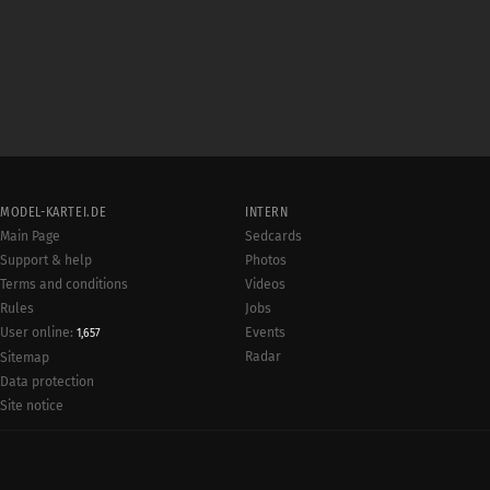
MODEL-KARTEI.DE
INTERN
Main Page
Sedcards
Support & help
Photos
Terms and conditions
Videos
Rules
Jobs
User online:
Events
1,657
Radar
Sitemap
Data protection
Site notice