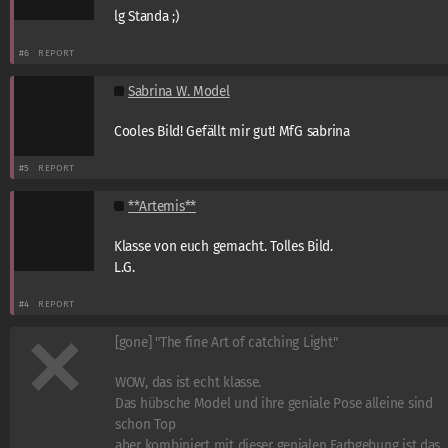
lg Standa ;)
#6
REPORT
Sabrina W. Model
Cooles Bild! Gefällt mir gut! MfG sabrina
#5
REPORT
**Artemis**
Klasse von euch gemacht. Tolles Bild.
L.G.
#4
REPORT
[gone] "The fine Art of catching Light"
WOW, das ist echt klasse.
Das hübsche Model und ihre geniale Pose alleine sind
schon Top
aber kombiniert mit dieser genialen Farbgebung ist das