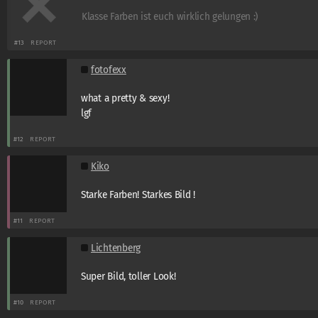
Klasse Farben ist euch wirklich gelungen :)
#13
REPORT
fotofexx
what a pretty & sexy!
lgf
#12
REPORT
Kiko
Starke Farben! Starkes Bild !
#11
REPORT
Lichtenberg
Super Bild, toller Look!
#10
REPORT