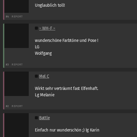
Unglaublich toll!
#4
REPORT
~ WH-F ~
wunderschöne Farbtöne und Pose !
LG
Wolfgang
#3
REPORT
Mel C
Wirkt sehr verträumt fast Elfenhaft.
Lg Melanie
#2
REPORT
Battle
Einfach nur wunderschön ;) lg Karin