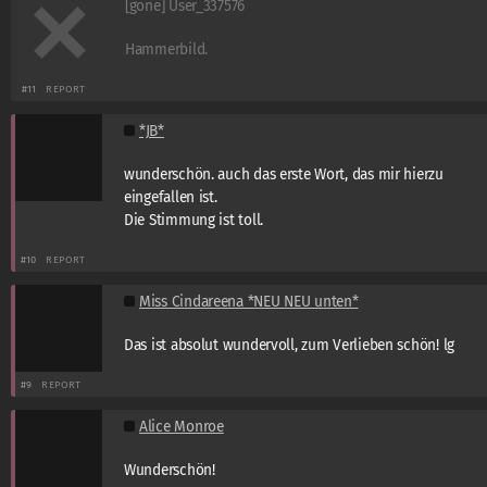
[gone] User_337576
Hammerbild.
#11
REPORT
*JB*
wunderschön. auch das erste Wort, das mir hierzu
eingefallen ist.
Die Stimmung ist toll.
#10
REPORT
Miss Cindareena *NEU NEU unten*
Das ist absolut wundervoll, zum Verlieben schön! lg
#9
REPORT
Alice Monroe
Wunderschön!