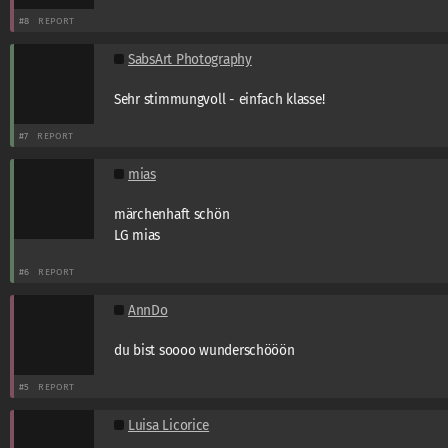
#8
REPORT
SabsArt Photography
Sehr stimmungvoll - einfach klasse!
#7
REPORT
mias
märchenhaft schön
LG mias
#6
REPORT
AnnDo
du bist soooo wunderschööön
#5
REPORT
Luisa Licorice