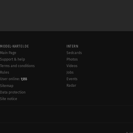
MODEL-KARTEI.DE
INTERN
Main Page
Sedcards
Support & help
Photos
Terms and conditions
Videos
Rules
Jobs
User online:
Events
1,555
Radar
Sitemap
Data protection
Site notice