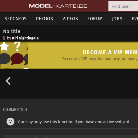
SEDCARDS
PHOTOS
VIDEOS
FORUM
JOBS
EV
No title
by
Kiri Nightingale
BECOME A VIP ME
Become a VIP member and acquire many 
COMMENTS
11
You may only use this function if you have one active sedcard.