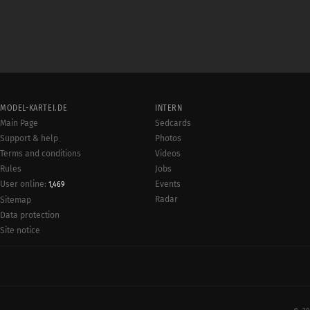
MODEL-KARTEI.DE
INTERN
Main Page
Sedcards
Support & help
Photos
Terms and conditions
Videos
Rules
Jobs
User online:
Events
1,469
Radar
Sitemap
Data protection
Site notice