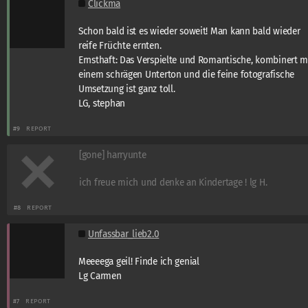
Clickma
Schon bald ist es wieder soweit! Man kann bald wieder
reife Früchte ernten.
Ernsthaft: Das Verspielte und Romantische, kombinert m
einem schrägen Unterton und die feine fotografische
Umsetzung ist ganz toll.
LG, stephan
#9
REPORT
[gone] harryunte
ich freue mich und denke an Kindertage ! lg H.
#8
REPORT
Unfassbar_lieb2.0
Meeeega geil! Finde ich genial
Lg Carmen
#7
REPORT