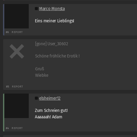
Marco Monsta
Eins meiner Lieblings!
#6
REPORT
[gone] User_30602
Schöne fröhliche Erotik !
Gruß
Wiebke
#5
REPORT
elsheimer12
Zum Schreien gut!
Aaaaaah! Adam
#4
REPORT