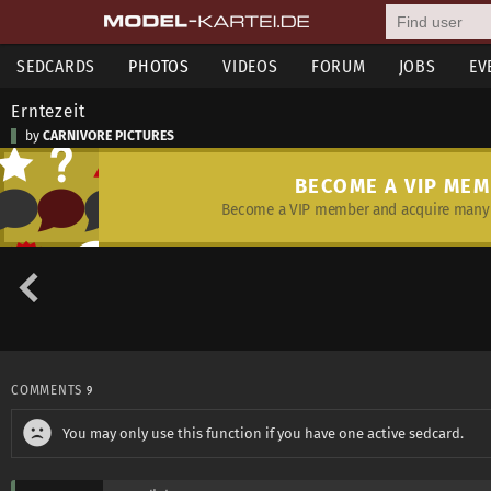
SEDCARDS
PHOTOS
VIDEOS
FORUM
JOBS
EV
Erntezeit
by
CARNIVORE PICTURES
BECOME A VIP ME
Become a VIP member and acquire many 
COMMENTS
9
You may only use this function if you have one active sedcard.