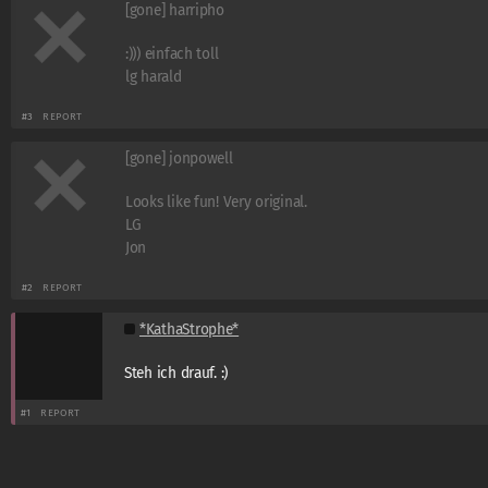
[gone] harripho
:))) einfach toll
lg harald
#3
REPORT
[gone] jonpowell
Looks like fun! Very original.
LG
Jon
#2
REPORT
*KathaStrophe*
Steh ich drauf. :)
#1
REPORT