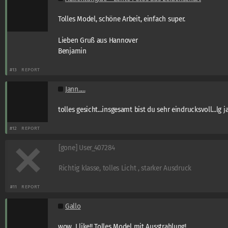
Tolles Model, schöne Arbeit, einfach super.
Lieben Gruß aus Hannover
Benjamin
#13
REPORT
Jann.....
tolles gesicht...insgesamt bist du sehr eindrucksvoll...lg j
#12
REPORT
[gone] User_407284
Richtig klasse, tolles Licht , starker Ausdruck
#11
REPORT
Gallo
wow, I like!! Tolles Model mit Ausstrahlung!