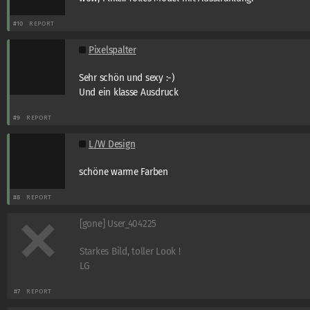
#10
REPORT
Pixelspalter
Sehr schön und sexy :-)
Und ein klasse Ausdruck
#9
REPORT
L/W Design
schöne warme Farben
#8
REPORT
[gone] User_404225
Starkes Bild, toller Look !
LG
#7
REPORT