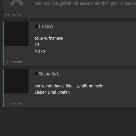
Sehr sinnlich, gefällt mir ausserordentlich gut!! LG Marc
#3
REPORT
Heiko.W
tolle Aufnahme!
LG
Heiko
#2
REPORT
Stefan Giehl
ein wunderbares Bild - gefällt mir sehr
Lieben Gruß, Stefan
#1
REPORT