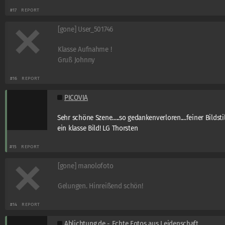
#17
REPORT
[gone] User_501746
Klasse Aufnahme !
Gruß Johnny
#16
REPORT
PICOVIA
Sehr schöne Szene.....so gedankenverloren....feiner Bildstil
ein klasse Bild! LG Thorsten
#15
REPORT
[gone] manolofoto
Gelungen. Hinreißend schön!
#14
REPORT
Ablichtung.de - Echte Fotos aus Leidenschaft