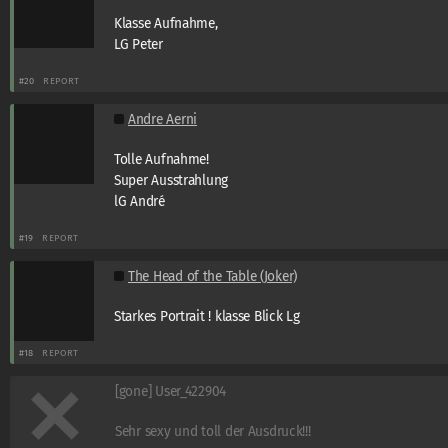
Klasse Aufnahme,
LG Peter
#20
REPORT
Andre Aerni
Tolle Aufnahme!
Super Ausstrahlung
lG André
#19
REPORT
The Head of the Table (Joker)
Starkes Portrait ! klasse Blick Lg
#18
REPORT
[gone] User_422904
Sehr sexy und toll der Ausdruck!!!