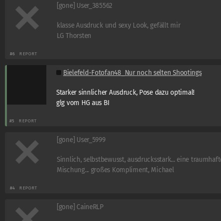
[gone] User_385562
klasse Ausdruck und sexy Look, gefällt mir
LG Thorsten
#6
REPORT
Bielefeld-Fotofan48_Nur noch selten Shootings
Starker sinnlicher Ausdruck, Pose dazu optimal!
glg vom HG aus BI
#5
REPORT
[gone] User_5999
Sinnlich, selbstbewusst, ausdrucksstark... eine traumhaft
Mischung... großes Kompliment, Michael
#4
REPORT
[gone] CaineRLP