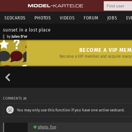
SEDCARDS
PHOTOS
VIDEOS
FORUM
JOBS
EV
sunset in a lost place
by
Jules D'or
BECOME A VIP ME
Become a VIP member and acquire many 
COMMENTS
20
You may only use this function if you have one active sedcard.
photo_fun