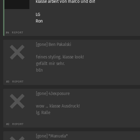
klasse arbeit von marco und dir!
LG
Ron
#4
REPORT
[gone] Ben Pakalski
feines styling. klasse look!
gefällt mir sehr.
bEn
#3
REPORT
[gone] 43exposure
wow ... klasse Ausdruck!
lg. Ralle
#2
REPORT
[gone] *Manuela*