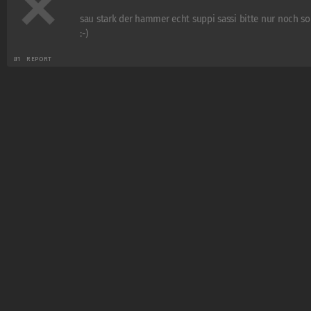
sau stark der hammer echt suppi sassi bitte nur noch so
:-)
#1
REPORT