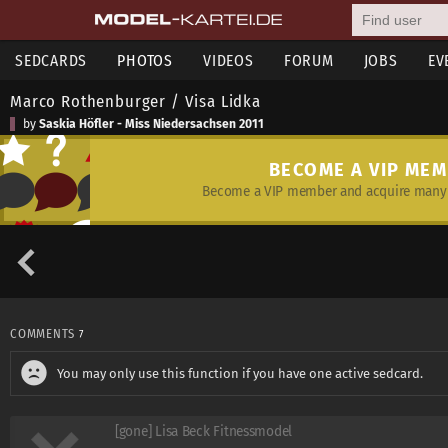
SEDCARDS
PHOTOS
VIDEOS
FORUM
JOBS
EV
Marco Rothenburger / Visa Lidka
by
Saskia Höfler - Miss Niedersachsen 2011
BECOME A VIP ME
Become a VIP member and acquire many 
COMMENTS
7
You may only use this function if you have one active sedcard.
[gone] Lisa Beck Fitnessmodel