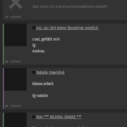
Das nenn ich mal eine bombastische Arbeit!!
#7
REPORT
A.G. zur Zeit keine Shootings möglich
cool, gefällt mir!
lg
Andrea
#6
REPORT
Natalie Hawryluk
klasse arbeit.
lg natalie
#5
REPORT
Ron *** 60.000x DANKE ***