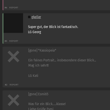
#4
REPORT
gkeller
Super gut, der Blick ist fantastisch.
LG Georg
#3
REPORT
[gone] *Kassiopeia*
Ein feines Portrait... insbesondere dieser Blick...
Mag ich sehr!!!
LG Kati
#2
REPORT
[gone] Esmi65
Was für ein Blick…..klasse!
Liebe Grüße Esmi