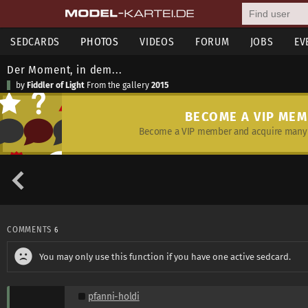
SEDCARDS
PHOTOS
VIDEOS
FORUM
JOBS
EV
Der Moment, in dem...
by
Fiddler of Light
From the gallery
2015
BECOME A VIP ME
Become a VIP member and acquire many 
COMMENTS
6
You may only use this function if you have one active sedcard.
pfanni-holdi