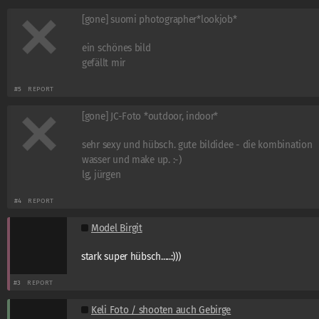
[gone] suomi photographer*lookjob*
ein schönes bild
gefällt mir
#5
REPORT
[gone] JC-Foto *outdoor, indoor*
sehr sexy und hübsch. gute bildidee - die kombination
wasser und make up. :-)
lg, jürgen
#4
REPORT
Model Birgit
stark super hübsch.....:)))
#3
REPORT
Keli Foto / shooten auch Gebirge