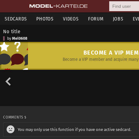
SEDCARDS
PHOTOS
VIDEOS
FORUM
JOBS
EV
No title
by
Mel0608
BECOME A VIP ME
Become a VIP member and acquire many 
COMMENTS
5
You may only use this function if you have one active sedcard.