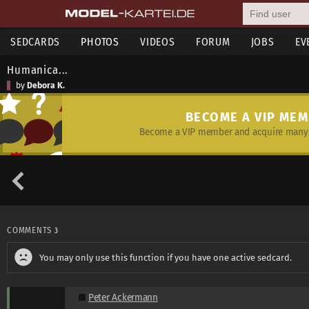
SEDCARDS
PHOTOS
VIDEOS
FORUM
JOBS
EV
Humanica...
by
Debora K.
BECOME A VIP ME
Become a VIP member and acquire many 
COMMENTS
3
You may only use this function if you have one active sedcard.
Peter Ackermann