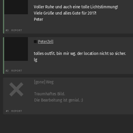
Voller Ruhe und auch eine tolle Lichtstimmung!
Viele Grüße und alles Gute für 2017!
Peter
#3
REPORT
PeterZell
tolles outfit. bin mir wg. der location nicht so sicher.
lg
#2
REPORT
[gone] Weg
Traumhaftes Bild.
Die Bearbeitung ist genial. :)
#1
REPORT