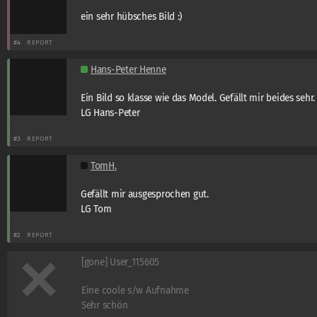
ein sehr hübsches Bild :)
#4
REPORT
Hans-Peter Henne
Ein Bild so klasse wie das Model. Gefällt mir beides sehr.
LG Hans-Peter
#3
REPORT
TomH.
Gefällt mir ausgesprochen gut.
LG Tom
#2
REPORT
[gone] User_115605
Eine coole s/w Aufnahme
Sehr schön