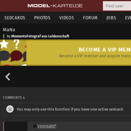
SEDCARDS
PHOTOS
VIDEOS
FORUM
JOBS
EV
MaNu
by
MomentsFotograf aus Leidenschaft
BECOME A VIP ME
Become a VIP member and acquire many 
COMMENTS
4
You may only use this function if you have one active sedcard.
Virginia86*