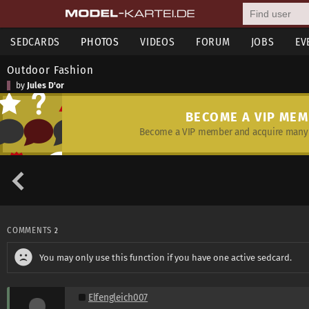
SEDCARDS
PHOTOS
VIDEOS
FORUM
JOBS
EV
Outdoor Fashion
by
Jules D'or
BECOME A VIP ME
Become a VIP member and acquire many 
COMMENTS
2
You may only use this function if you have one active sedcard.
Elfengleich007