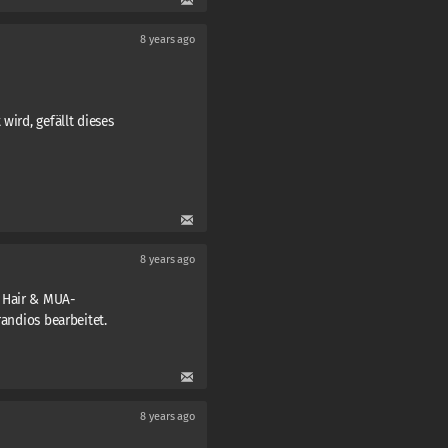
8 years ago
wird, gefällt dieses
8 years ago
 Hair & MUA-
randios bearbeitet.
8 years ago