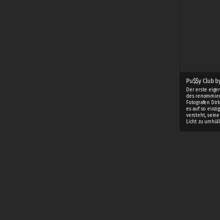
Pu$$y Club by
Der erste eige
des renommie
Fotografen Dirk
es auf so einzi
versteht, sein
Licht zu umhüll