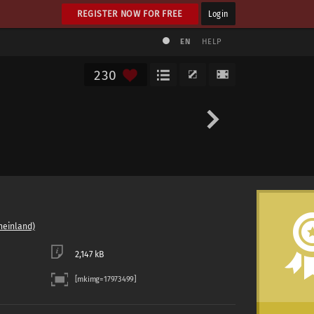
REGISTER NOW FOR FREE
Login
EN
HELP
230
heinland)
2,147 kB