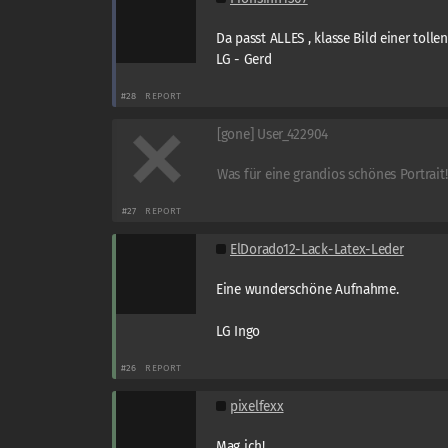
Da passt ALLES , klasse Bild einer tollen 
LG - Gerd
#28
REPORT
[gone] User_422904
Was für eine grandios schönes Portrait!
#27
REPORT
ElDorado12-Lack-Latex-Leder
Eine wunderschöne Aufnahme.
LG Ingo
#26
REPORT
pixelfexx
Mag ich!