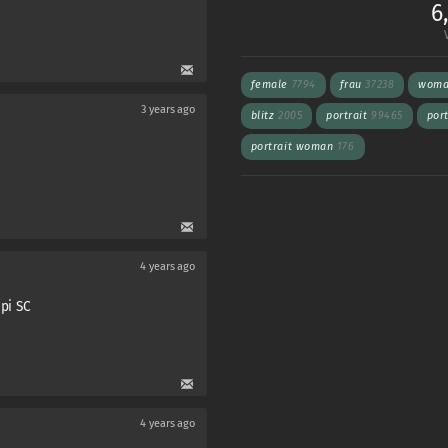
6
female
7794
frau
37238
wom
3 years ago
blitz
2005
portrait
99465
por
portrait woman
176
4 years ago
upi SC
4 years ago