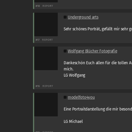
#18
REPORT
Underground arts
Sehr schönes Porträt, gefällt mir sehr g
#17
REPORT
Wolfgang Blücher Fotografie
Dankeschön Euch allen für die tollen 
mich.
LG Wolfgang
#16
REPORT
modelfoto4you
Eine Portraitdarstellung die mir besonde
LG Michael