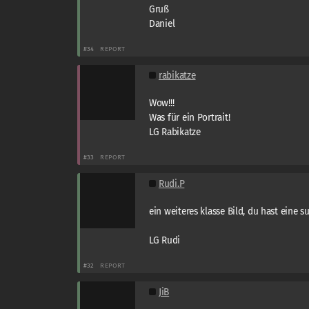
Gruß
Daniel
#34
REPORT
rabikatze
Wow!!!
Was für ein Portrait!
LG Rabikatze
#33
REPORT
Rudi.P
ein weiteres klasse Bild, du hast eine s
LG Rudi
#32
REPORT
JiB