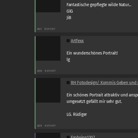
Fantastische gepflegte wilde Natur...
GlG
JiB
#31
REPORT
Artfexx
Ein wunderschönes Portrait!
lg
#30
REPORT
RH Fotodesign/ Kommis Geben und
Ein schönes Portrait attraktiv und ansp
umgesetzt gefällt mir sehr gut.
LG. Rüdiger
#29
REPORT
Frohsinn1307