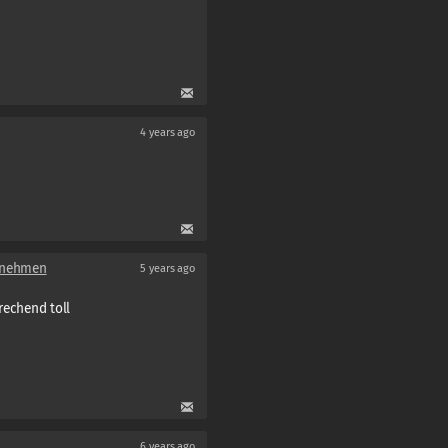
4 years ago
 nehmen
5 years ago
rechend toll
6 years ago