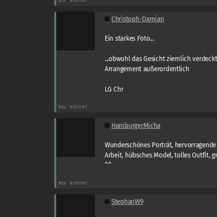
#15
REPORT
Christoph-Damian
Ein starkes Foto...
...obwohl das Gesicht ziemlich verdeckt 
Arrangement außerordentlich
LG Chr
#14
REPORT
HamburgerMicha
Wunderschönes Porträt, hervorragende
Arbeit, hübsches Model, tolles Outfit, g
^^
#13
REPORT
StephanW9