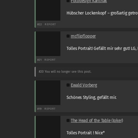
Fotodesign Kanthak
Hübscher Lockenkopf – großartig getro
#22
REPORT
mr.flipflopper
Tolles Portrait! Gefällt mir sehr gut! LG,
#21
REPORT
#20
You will no longer see this post.
Ewald Vorberg
Schönes Styling, gefällt mir.
#19
REPORT
The Head of the Table (Joker)
Tolles Portrait ! Nice*