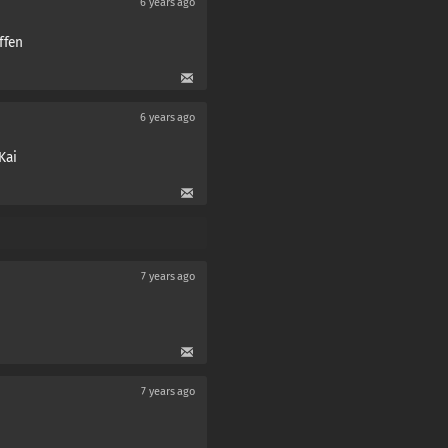
6 years ago
ffen
6 years ago
 Kai
7 years ago
7 years ago