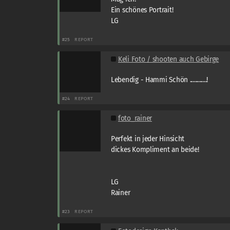
Ein schönes Portrait!
LG
#25
REPORT
Keli Foto / shooten auch Gebirge
Lebendig - Hammi Schön ............!
#24
REPORT
foto_rainer
Perfekt in jeder Hinsicht
dickes Kompliment an beide!
LG
Rainer
#23
REPORT