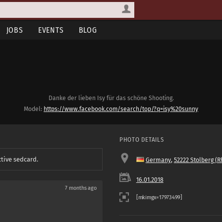
JOBS
EVENTS
BLOG
Danke der lieben Isy für das schöne Shooting.
Model:
https://www.facebook.com/search/top/?q=isy%20sunny
PHOTO DETAILS
ctive sedcard.
Germany
,
52222 Stolberg (R
16.01.2018
7 months ago