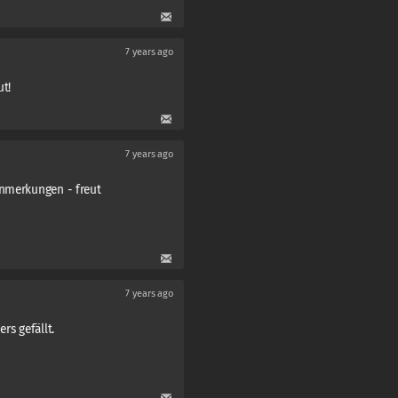
7 years ago
ut!
7 years ago
Anmerkungen - freut
7 years ago
rs gefällt.