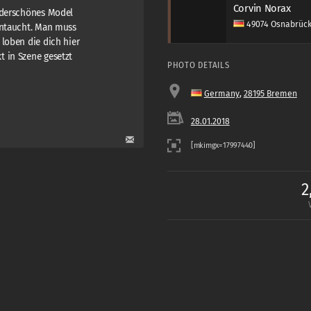
Corvin Norax
nderschönes Model
49074 Osnabrüc
intaucht. Man muss
loben die dich hier
 in Szene gesetzt
PHOTO DETAILS
Germany
,
28195 Bremen
28.01.2018
2