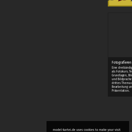
Fotografieren
Eine dreibändi
als Fotokurs. T
Grundlagen, Bi
und Bildprache
drittes Thema 
Bearbeitung u
Präsentation.
model-kartei.de uses cookies to make your visit