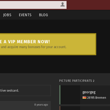
JOBS
EVENTS
BLOG
E A VIP MEMBER NOW!
and acquire many bonuses for your account.
PICTURE PARTICIPANTS
2
ctive sedcard.
georgeg
28195 Bremen
8 years ago