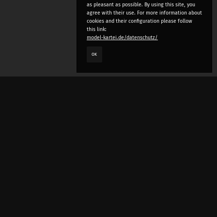
as pleasant as possible. By using this site, you
agree with their use. For more information about
cookies and their configuration please follow
this link:
model-kartei.de/datenschutz/
OK
LANGUAGE
e
deutsch
english
český
русский (beta)