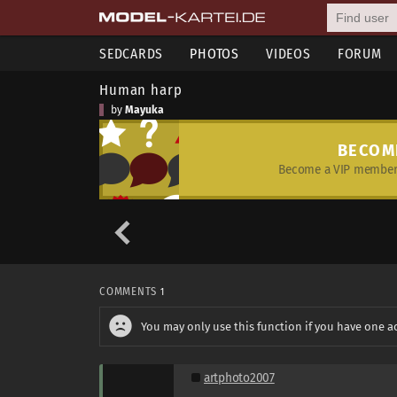
SEDCARDS
PHOTOS
VIDEOS
FORUM
Human harp
by
Mayuka
BECOM
Become a VIP member 
COMMENTS
1
You may only use this function if you have one a
artphoto2007