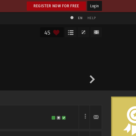
REGISTER NOW FOR FREE
Login
EN
HELP
45