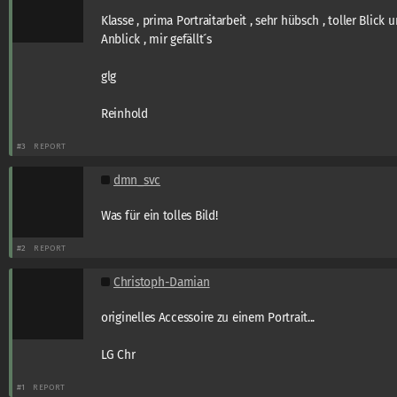
Klasse , prima Portraitarbeit , sehr hübsch , toller Blick 
Anblick , mir gefällt´s
glg
Reinhold
#3
REPORT
dmn_svc
Was für ein tolles Bild!
#2
REPORT
Christoph-Damian
originelles Accessoire zu einem Portrait...
LG Chr
#1
REPORT