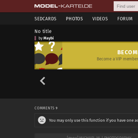
SEDCARDS
PHOTOS
VIDEOS
FORUM
No title
by
Maybi
BECOM
Become a VIP member 
COMMENTS
9
You may only use this function if you have one a