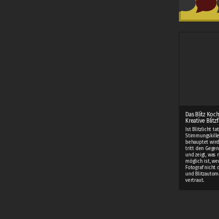
Das Blitz Koc
Kreative Blitz
Ist Blitzlicht t
Stimmungskiller
behauptet wird
tritt den Gege
und zeigt, was m
möglich ist, w
Fotograf nicht
und Blitzautom
vertraut.