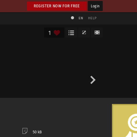
REGISTER NOW FOR FREE
Login
EN
HELP
1
50 kB