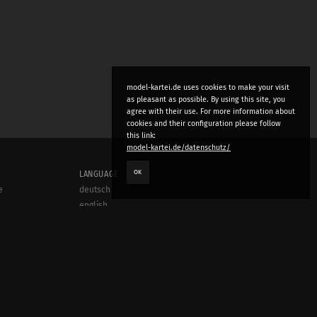
model-kartei.de uses cookies to make your visit
as pleasant as possible. By using this site, you
agree with their use. For more information about
cookies and their configuration please follow
this link:
model-kartei.de/datenschutz/
OK
LANGUAGE
e
deutsch
english
český
русский (beta)