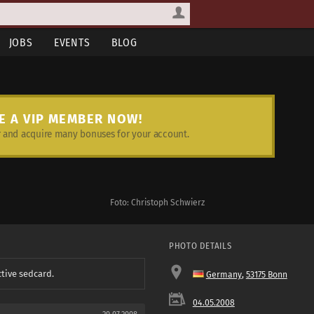
JOBS
EVENTS
BLOG
E A VIP MEMBER NOW!
and acquire many bonuses for your account.
Foto: Christoph Schwierz
PHOTO DETAILS
ctive sedcard.
Germany
,
53175 Bonn
04.05.2008