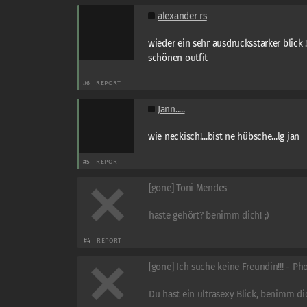
alexander rs
wieder ein sehr ausdrucksstarker blick !
schönen outfit
#6
REPORT
Jann.....
wie neckisch!...bist ne hübsche...lg jan
#5
REPORT
[gone] Toni Mendes
haste gehört? benimm dich! ;)
#4
REPORT
[gone] Ich suche keine Freundin!!! - P
Du hast ein ultrasexy Blick, benimm dic