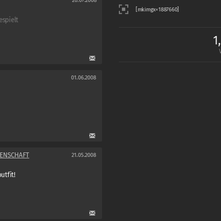
20.07.2008
espielt
1
01.06.2008
IDENSCHAFT
21.05.2008
utfit!