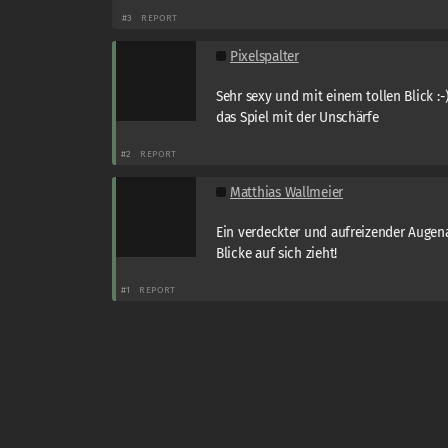
#3
REPORT
Pixelspalter
Sehr sexy und mit einem tollen Blick :-)
das Spiel mit der Unschärfe
#2
REPORT
Matthias Wallmeier
Ein verdeckter und aufreizender Augena
Blicke auf sich zieht!
#1
REPORT