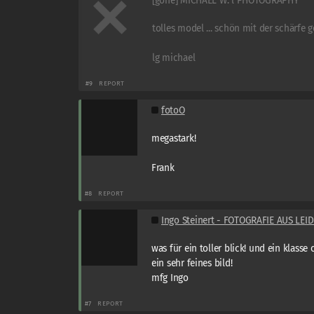
[gone] MICHAEL W. l PHOTOGRAPHY
tolles model ... schön mit der schärfe g
lg michael
#9
REPORT
fotoO
megastark!
Frank
#8
REPORT
Ingo Steinert - FOTOGRAFIE AUS LE
was für ein toller blick! und ein klasse o
ein sehr feines bild!
mfg Ingo
#7
REPORT