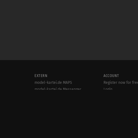
EXTERN
ACCOUNT
model-kartei.de MAPS
Register now for fre
model-kartei.de Messenger
Login
model-kartei.de MOBILE
goMK.de