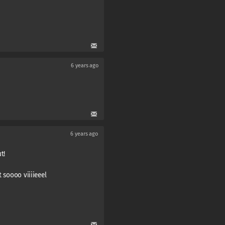
6 years ago
6 years ago
t!
t soooo viiiieeel