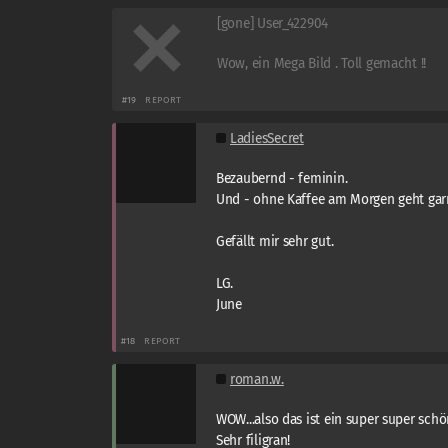
[gone] User_422904
Wow, ein Mega Bild . Toll gemacht !!
#19
REPORT
LadiesSecret
Bezaubernd - feminin.
Und - ohne Kaffee am Morgen geht garni
Gefällt mir sehr gut.
LG.
June
#18
REPORT
roman.w.
WOW...also das ist ein super super schö
Sehr filigran!