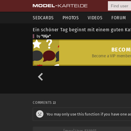
SEDCARDS
PHOTOS
VIDEOS
FORUM
Ein schöner Tag beginnt mit einem guten Ka
by
*Olja*
BECOM
Become a VIP member 
COMMENTS
22
You may only use this function if you have one a