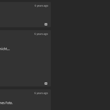
6 years ago
6 years ago
cht....
6 years ago
nes Foto.