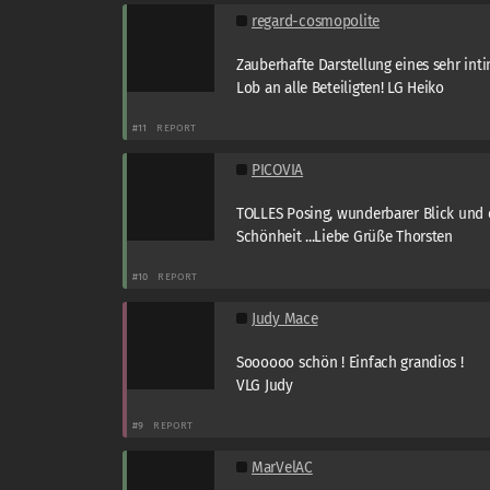
regard-cosmopolite
Zauberhafte Darstellung eines sehr in
Lob an alle Beteiligten! LG Heiko
#11
REPORT
PICOVIA
TOLLES Posing, wunderbarer Blick und 
Schönheit ...Liebe Grüße Thorsten
#10
REPORT
Judy Mace
Soooooo schön ! Einfach grandios !
VLG Judy
#9
REPORT
MarVelAC