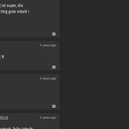
ist super, die
tig gute Arbeit !
6 years ago
!!!
6 years ago
 Mind
6 years ago