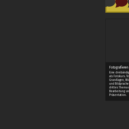
Fotografieren
Eine dreibändi
als Fotokurs. T
Grundlagen, Bi
und Bildprache
drittes Thema 
Bearbeitung u
Präsentation.