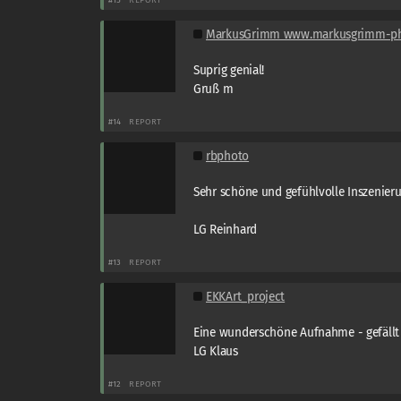
MarkusGrimm www.markusgrimm-ph
Suprig genial!
Gruß m
#14
REPORT
rbphoto
Sehr schöne und gefühlvolle Inszenieru
LG Reinhard
#13
REPORT
EKKArt_project
Eine wunderschöne Aufnahme - gefällt 
LG Klaus
#12
REPORT