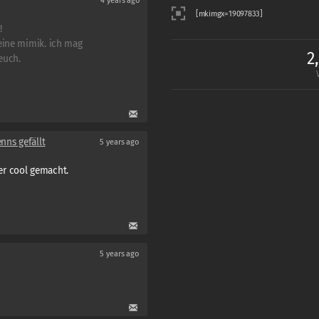
4 years ago
!
eine mimik. ich mag
2
euch.
nns gefällt
5 years ago
r cool gemacht.
5 years ago