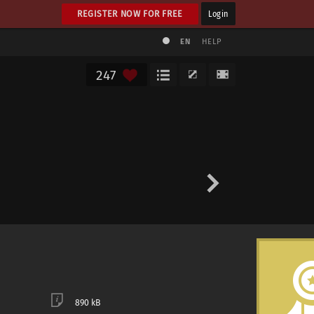
REGISTER NOW FOR FREE
Login
EN
HELP
247
890 kB