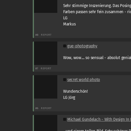
Sehr stimmige Inszenierung. Das Posing 
Farben passen sehr fein zusammen - rich
LG
Markus
#8
REPORT
gue-photography
Wow, wow.... so sensual - absolut genial 
#7
REPORT
secret world photo
Wunderschön!
LG Jörg
#6
REPORT
Michael Gundelach - With Design In