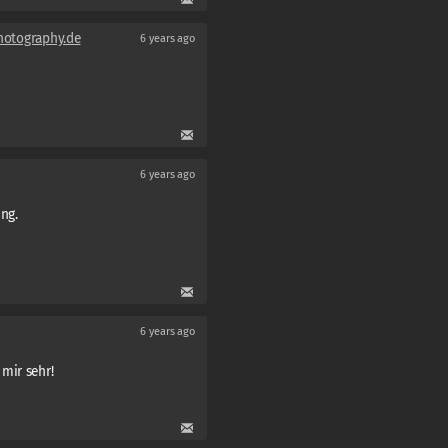
otography.de
6 years ago
6 years ago
ng.
6 years ago
mir sehr!