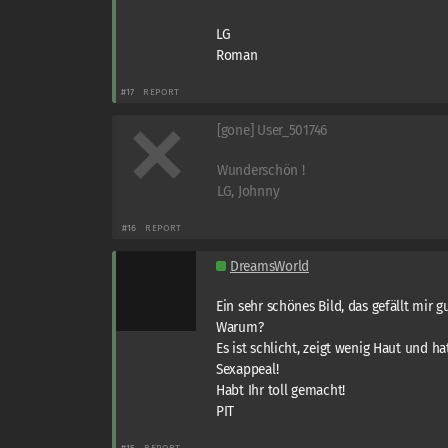
LG
Roman
#17
REPORT
[gone] User_501746
Wunderschön !
LG, Johnny
#16
REPORT
DreamsWorld
Ein sehr schönes Bild, das gefällt mir gu
Warum?
Es ist schlicht, zeigt wenig Haut und ha
Sexappeal!
Habt Ihr toll gemacht!
PIT
#15
REPORT