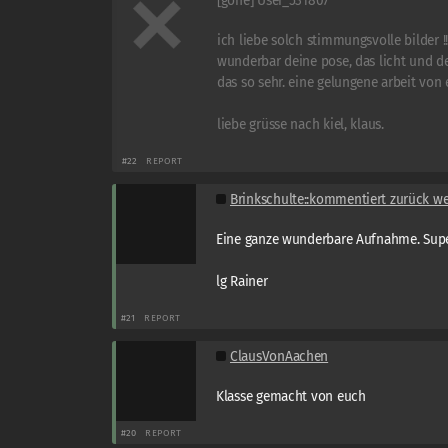
[gone] User_531807
ich liebe solch stimmungsvolle bilder !!
wunderbar deine pose, das licht und d
das so sehr. eine gelungene arbeit von 
liebe grüsse nach kiel, klaus.
#22
REPORT
Brinkschulte::kommentiert zurück we
Eine ganze wunderbare Aufnahme. Supe
lg Rainer
#21
REPORT
ClausVonAachen
Klasse gemacht von euch
#20
REPORT