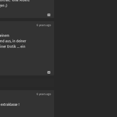
rtrait. Tolle Arbeit!
en ;)
6 years ago
meinem
nd aus, in deiner
ner Erotik … ein
6 years ago
extraklasse !