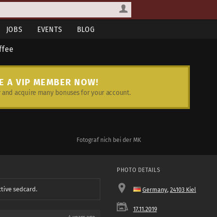
JOBS
EVENTS
BLOG
ffee
E A VIP MEMBER NOW!
and acquire many bonuses for your account.
Fotograf nich bei der MK
PHOTO DETAILS
ctive sedcard.
Germany
,
24103 Kiel
17.11.2019