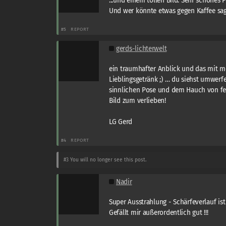
...und einem tollen Bild. Sehr schönes Po
Und wer könnte etwas gegen Kaffee sag
#5
REPORT
gerds-lichterwelt
ein traumhafter Anblick und das mit 
Lieblingsgetränk ;) … du siehst umwerfe
sinnlichen Pose und dem Hauch von fei
Bild zum verlieben!
LG Gerd
#4
REPORT
#3
You will no longer see this post.
Nadir
Super Ausstrahlung - Schärfeverlauf ist 
Gefällt mir außerordentlich gut !!!