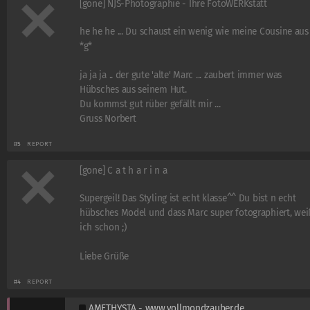
[gone] NJS-Photographie - Ihre FotoWERKstatt
he he he ... Du schaust ein wenig wie meine Cousine aus
*g*
ja ja ja .. der gute 'alte' Marc ... zaubert immer was
Hübsches aus seinem Hut.
Du kommst gut rüber gefällt mir ...
Gruss Norbert
#5
REPORT
[gone] C a t h a r i n a
Supergeil! Das Styling ist echt klasse^^ Du bist n echt
hübsches Model und dass Marc super fotographiert, wei
ich schon ;)
Liebe Grüße
#4
REPORT
AMETHYSTA - www.vollmondzauber.de