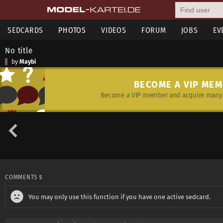
SEDCARDS
PHOTOS
VIDEOS
FORUM
JOBS
EV
No title
by
Maybi
BECOME A VIP ME
Become a VIP member and acquire many 
COMMENTS
5
You may only use this function if you have one active sedcard.