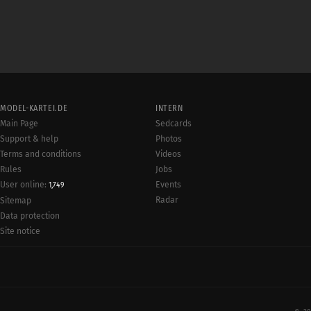
MODEL-KARTEI.DE
INTERN
Main Page
Sedcards
Support & help
Photos
Terms and conditions
Videos
Rules
Jobs
User online:
Events
1,749
Radar
Sitemap
Data protection
Site notice