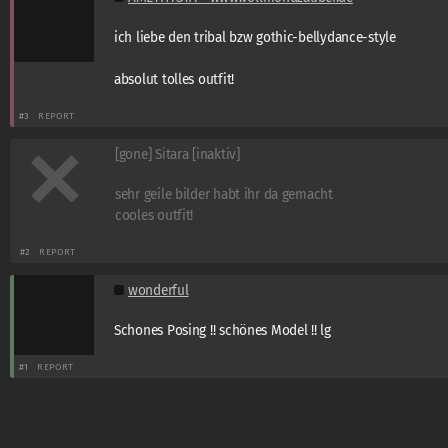
ich liebe den tribal bzw gothic-bellydance-style
absolut tolles outfit!
#3
REPORT
[gone] Sitara [inaktiv]
sehr geile bilder habt ihr da gemacht
cooles outfit!
#2
REPORT
wonderful
Schones Posing !! schönes Model !! lg
#1
REPORT