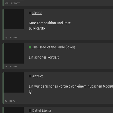
#10
REPORT
Ric108
Gute Komposition und Pose
LG Ricardo
#9
REPORT
The Head of the Table (Joker)
Ein schönes Portrait
#8
REPORT
Artfexx
Ein wunderschönes Portrait von einem hübschen Model!
lg
#7
REPORT
Detlef Mentz