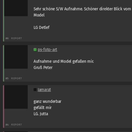
Sehr schöne S/W Aufnahme. Schöner direkter Blick vom
Model
LG Detlef
#6
REPORT
ps-foto-art
Aufnahme und Model gefallen mir.
Gruß Peter
#5
REPORT
Jamara1
ganz wunderbar
gefällt mir
LG. Jutta
#4
REPORT