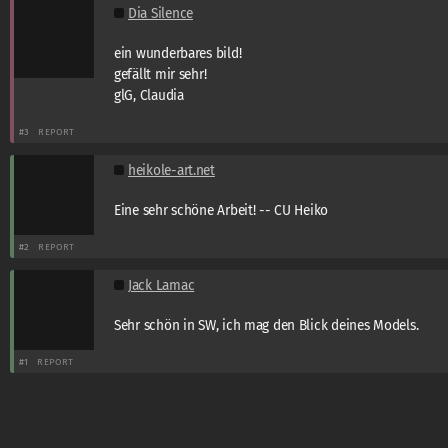
Dia Silence
ein wunderbares bild!
gefällt mir sehr!
glG, Claudia
#3
REPORT
heikole-art.net
Eine sehr schöne Arbeit! -- CU Heiko
#2
REPORT
Jack Lamac
Sehr schön in SW, ich mag den Blick deines Models.
#1
REPORT