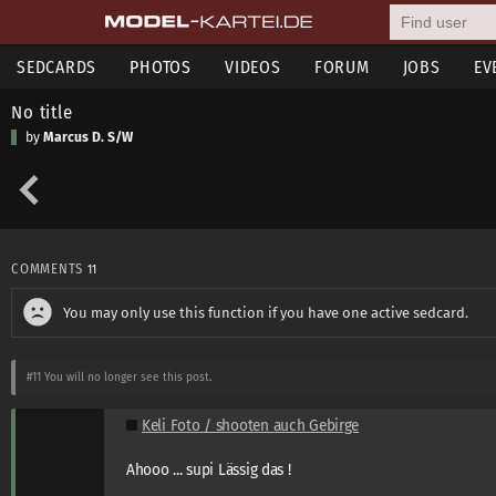
SEDCARDS
PHOTOS
VIDEOS
FORUM
JOBS
EV
No title
by
Marcus D. S/W
COMMENTS
11
You may only use this function if you have one active sedcard.
#11
You will no longer see this post.
Keli Foto / shooten auch Gebirge
Ahooo ... supi Lässig das !