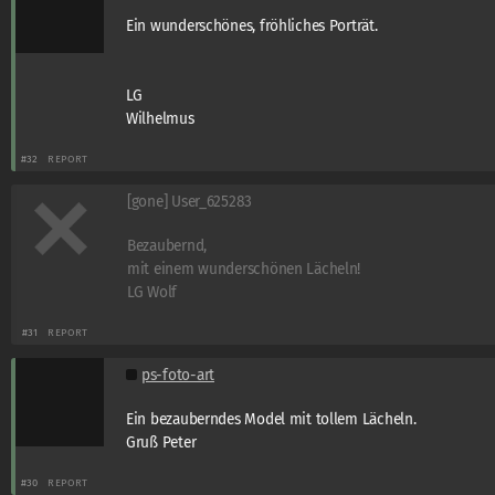
Ein wunderschönes, fröhliches Porträt.
LG
Wilhelmus
#32
REPORT
[gone] User_625283
Bezaubernd,
mit einem wunderschönen Lächeln!
LG Wolf
#31
REPORT
ps-foto-art
Ein bezauberndes Model mit tollem Lächeln.
Gruß Peter
#30
REPORT