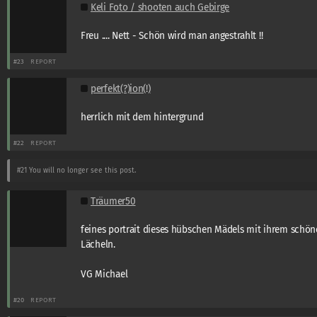
Keli Foto / shooten auch Gebirge
Freu .... Nett - Schön wird man angestrahlt !!
#23
REPORT
perfekt(?)ion(!)
herrlich mit dem hintergrund
#22
REPORT
#21
You will no longer see this post.
Träumer50
feines portrait dieses hübschen Mädels mit ihrem schö
Lächeln.
VG Michael
#20
REPORT