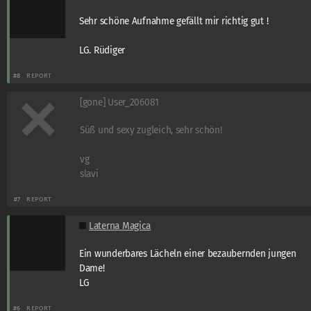
Sehr schöne Aufnahme gefällt mir richtig gut !
LG. Rüdiger
#8
REPORT
[gone] User_206081
Süß und sexy zugleich, sehr schön!
vg
slavi
#7
REPORT
Laterna Magica
Ein wunderbares Lächeln einer bezaubernden jungen
Dame!
LG
#6
REPORT