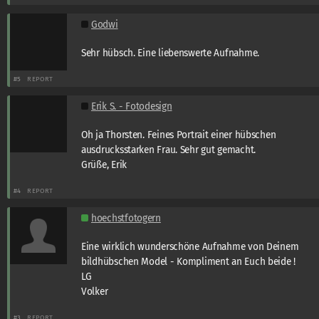
Godwi
Sehr hübsch. Eine liebenswerte Aufnahme.
#5
REPORT
Erik S. - Fotodesign
Oh ja Thorsten. Feines Portrait einer hübschen
ausdrucksstarken Frau. Sehr gut gemacht.
Grüße, Erik
#4
REPORT
hoechstfotogern
Eine wirklich wunderschöne Aufnahme von Deinem
bildhübschen Model - Kompliment an Euch beide !
LG
Volker
#3
REPORT