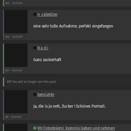
#13
REPORT
n_celestino
eine sehr tolle Aufnahme. perfekt eingefangen
#12
REPORT
R a d i
Ganz zauberhaft
#11
REPORT
#10
You will no longer see this post.
berni.grbr
Ja, die is ja nett, Zucker ! Schönes Portrait.
#9
REPORT
RH Fotodesign/ Kommis Geben und nehmen