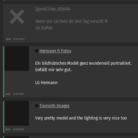
[gone] User_626484
Wenn ein Lächeln dir den Tag versüßt !!!
LG Stefan
#26
REPORT
Hermann P. Fotos
Ein bildhübsches Model ganz wundervoll portraitiert.
Gefällt mir sehr gut.
LG Hermann
#25
REPORT
Trunorth Images
Very pretty model and the lighting is very nice too
#24
REPORT