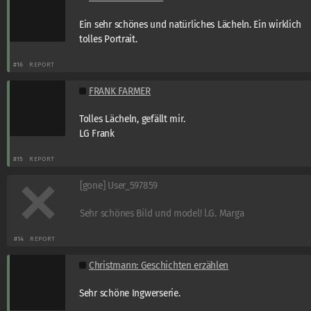
Ein sehr schönes und natürliches Lächeln. Ein wirklich
tolles Portrait.
#16
REPORT
FRANK FARMER
Tolles Lächeln, gefällt mir.
LG Frank
#15
REPORT
[gone] User_597859
Sehr schönes Bild und model! l.G. Marga
#14
REPORT
Christmann: Geschichten erzählen
Sehr schöne Ingwerserie.