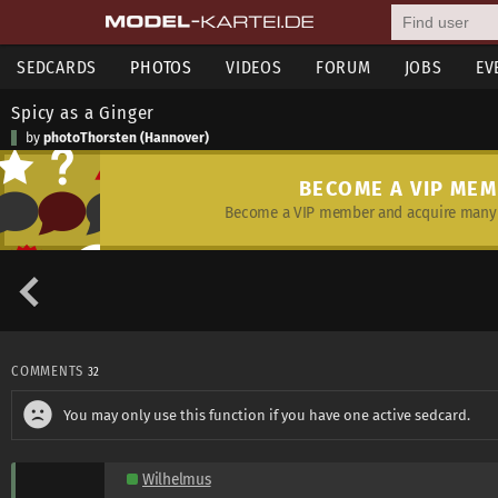
SEDCARDS
PHOTOS
VIDEOS
FORUM
JOBS
EV
Spicy as a Ginger
by
photoThorsten (Hannover)
BECOME A VIP ME
Become a VIP member and acquire many 
COMMENTS
32
You may only use this function if you have one active sedcard.
Wilhelmus