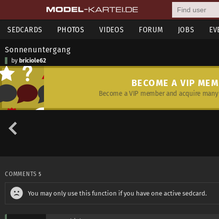
SEDCARDS
PHOTOS
VIDEOS
FORUM
JOBS
EV
Sonnenuntergang
by
briciole62
BECOME A VIP ME
Become a VIP member and acquire many 
COMMENTS
5
You may only use this function if you have one active sedcard.