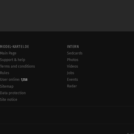
MODEL-KARTEI.DE
INTERN
Main Page
Sedcards
Support & help
Photos
Terms and conditions
Videos
Rules
Jobs
User online:
Events
1,558
Radar
Sitemap
Data protection
Site notice