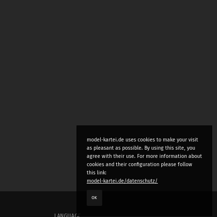
model-kartei.de uses cookies to make your visit
as pleasant as possible. By using this site, you
agree with their use. For more information about
cookies and their configuration please follow
this link:
model-kartei.de/datenschutz/
OK
LANGUAGE