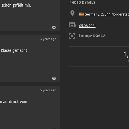
PHOTO DETAILS
schön gefällt mir.
Germany
,
22844 Nordersted
05.08.2021
4 years ago
. Klasse gemacht
1
5 years ago
em ausdruck vom