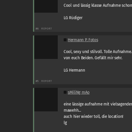
Cool und lässig klasse Aufnahme schon 
LG Rüdiger
#6
REPORT
Hermann P. Fotos
Cool, sexy und stilvoll. Tolle Aufnahme
von euch Beiden. Gefällt mir sehr.
LG Hermann
#5
REPORT
sMiliNg mAo
eine lässige aufnahme mit vielsagend
mawehh...
auch hier wieder toll, die location!
lg