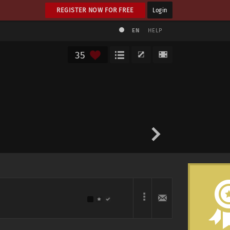
REGISTER NOW FOR FREE
Login
EN
HELP
35