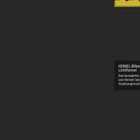
HENSEL Blitze
Lichtformer
Das komplette
von Hensel bei
Studioexpress!