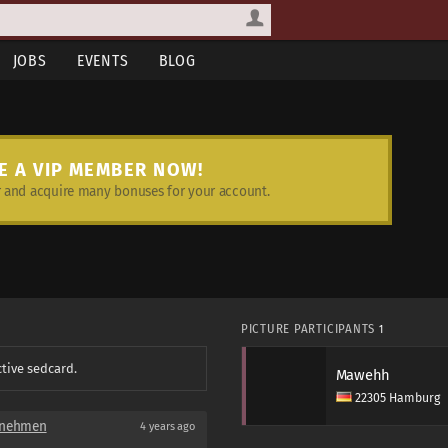
JOBS
EVENTS
BLOG
E A VIP MEMBER NOW!
and acquire many bonuses for your account.
PICTURE PARTICIPANTS
1
ctive sedcard.
Mawehh
22305 Hamburg
 nehmen
4 years ago