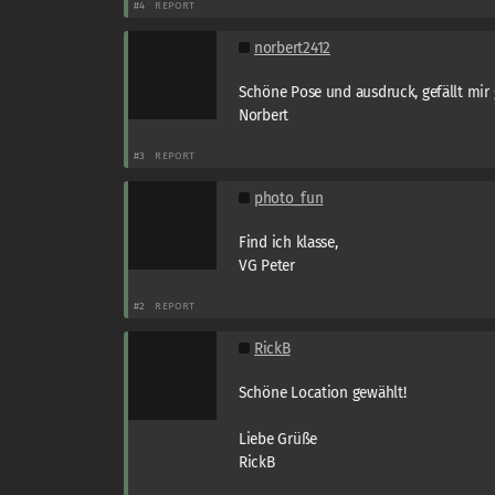
#4
REPORT
norbert2412
Schöne Pose und ausdruck, gefällt mir 
Norbert
#3
REPORT
photo_fun
Find ich klasse,
VG Peter
#2
REPORT
RickB
Schöne Location gewählt!
Liebe Grüße
RickB